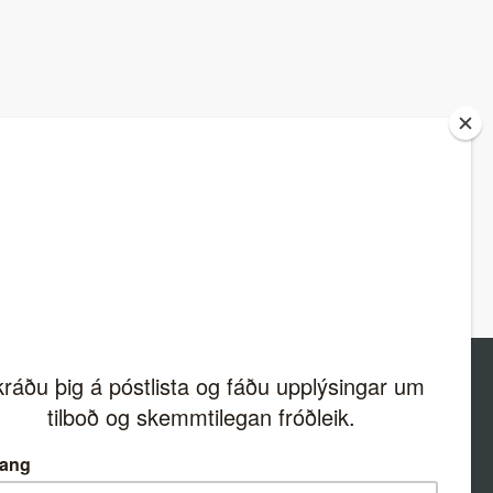
ION
Spöngin