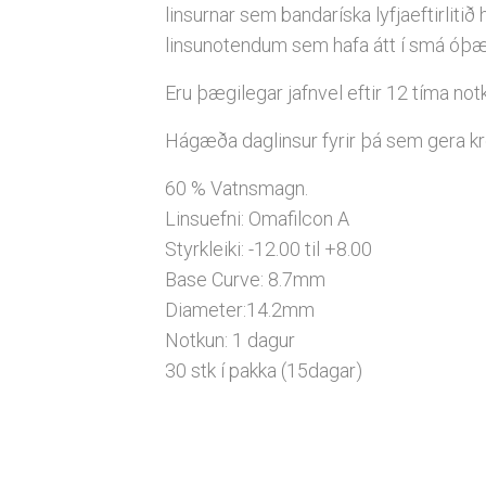
linsurnar sem bandaríska lyfjaeftirlitið
linsunotendum sem hafa átt í smá óþæ
Eru þægilegar jafnvel eftir 12 tíma not
Hágæða daglinsur fyrir þá sem gera kr
60 % Vatnsmagn.
Linsuefni: Omafilcon A
Styrkleiki: -12.00 til +8.00
Base Curve: 8.7mm
Diameter:14.2mm
Notkun: 1 dagur
30 stk í pakka (15dagar)