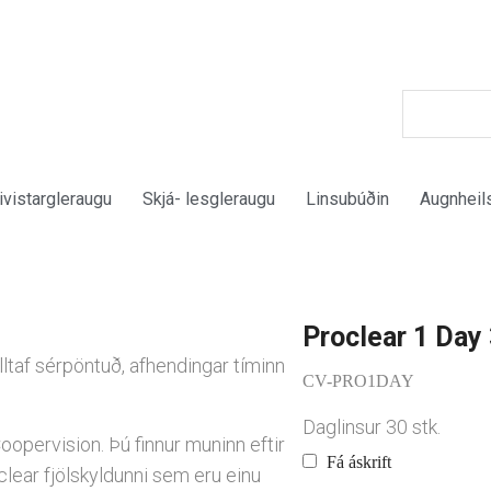
ivistargleraugu
Skjá- lesgleraugu
Linsubúðin
Augnheil
Proclear 1 Day 
alltaf sérpöntuð, afhendingar tíminn
CV-PRO1DAY
Daglinsur 30 stk.
Coopervision. Þú finnur muninn eftir
Fá áskrift
lear fjölskyldunni sem eru einu