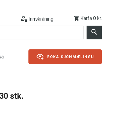
Karfa
0 kr.
Innskráning
sa
BÓKA SJÓNMÆLINGU
30 stk.