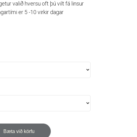
etur valið hversu oft þú vilt fá linsur
ngartími er 5 -10 virkir dagar
Bæta við körfu