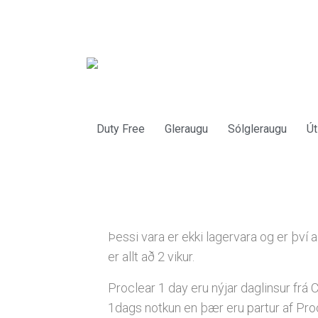
Duty Free
Gleraugu
Sólgleraugu
Út
Þessi vara er ekki lagervara og er því 
er allt að 2 vikur.
Proclear 1 day eru nýjar daglinsur frá 
1dags notkun en þær eru partur af Proc