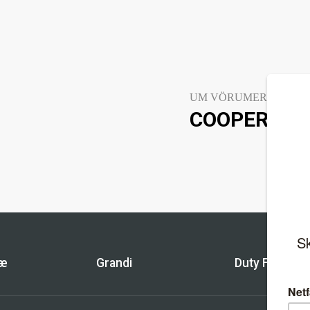
UM VÖRUMERKIÐ
COOPERVIS
bæ
Grandi
Duty Free