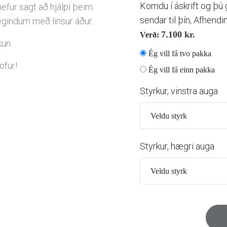
Komdu í áskrift og þú g
 hefur sagt að hjálpi þeim
sendar til þín, Afhendi
gindum með linsur áður.
7.100
kr.
Verð:
kun.
Ég vill fá tvo pakka
öfur!
Ég vill fá einn pakka
Styrkur, vinstra auga
Styrkur, hægri auga