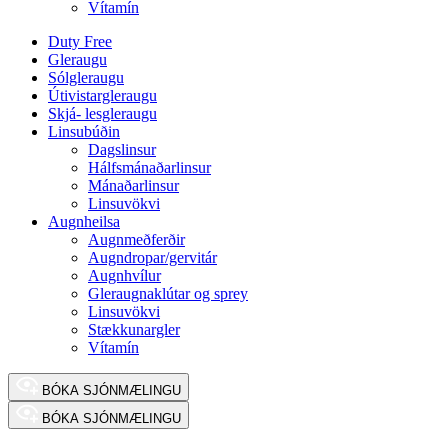
Vítamín
Duty Free
Gleraugu
Sólgleraugu
Útivistargleraugu
Skjá- lesgleraugu
Linsubúðin
Dagslinsur
Hálfsmánaðarlinsur
Mánaðarlinsur
Linsuvökvi
Augnheilsa
Augnmeðferðir
Augndropar/gervitár
Augnhvílur
Gleraugnaklútar og sprey
Linsuvökvi
Stækkunargler
Vítamín
BÓKA SJÓNMÆLINGU
BÓKA SJÓNMÆLINGU