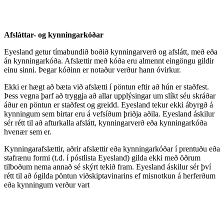
Afsláttar- og kynningarkóðar
Eyesland getur tímabundið boðið kynningarverð og afslátt, með eða
án kynningarkóða. Afslættir með kóða eru almennt eingöngu gildir
einu sinni. Þegar kóðinn er notaður verður hann óvirkur.
Ekki er hægt að bæta við afslætti í pöntun eftir að hún er staðfest.
Þess vegna þarf að tryggja að allar upplýsingar um slíkt séu skráðar
áður en pöntun er staðfest og greidd. Eyesland tekur ekki ábyrgð á
kynningum sem birtar eru á vefsíðum þriðja aðila. Eyesland áskilur
sér rétt til að afturkalla afslátt, kynningarverð eða kynningarkóða
hvenær sem er.
Kynningarafslættir, aðrir afslættir eða kynningarkóðar í prentuðu eða
stafrænu formi (t.d. í póstlista Eyesland) gilda ekki með öðrum
tilboðum nema annað sé skýrt tekið fram. Eyesland áskilur sér því
rétt til að ógilda pöntun viðskiptavinarins ef misnotkun á herferðum
eða kynningum verður vart