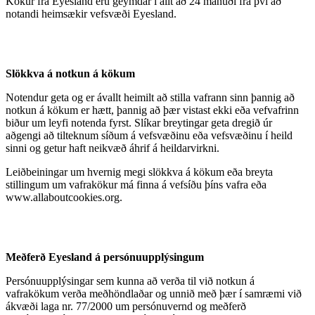
Kökur frá Eyesland eru geymdar í allt að 24 mánuði frá því að
notandi heimsækir vefsvæði Eyesland.
Slökkva á notkun á kökum
Notendur geta og er ávallt heimilt að stilla vafrann sinn þannig að
notkun á kökum er hætt, þannig að þær vistast ekki eða vefvafrinn
biður um leyfi notenda fyrst. Slíkar breytingar geta dregið úr
aðgengi að tilteknum síðum á vefsvæðinu eða vefsvæðinu í heild
sinni og getur haft neikvæð áhrif á heildarvirkni.
Leiðbeiningar um hvernig megi slökkva á kökum eða breyta
stillingum um vafrakökur má finna á vefsíðu þíns vafra eða
www.allaboutcookies.org.
Meðferð Eyesland á persónuupplýsingum
Persónuupplýsingar sem kunna að verða til við notkun á
vafrakökum verða meðhöndlaðar og unnið með þær í samræmi við
ákvæði laga nr. 77/2000 um persónuvernd og meðferð