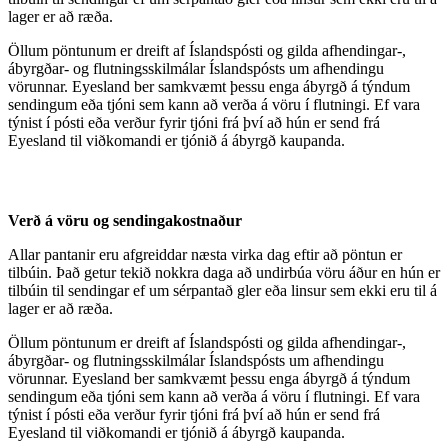
lager er að ræða.
Öllum pöntunum er dreift af Íslandspósti og gilda afhendingar-,
ábyrgðar- og flutningsskilmálar Íslandspósts um afhendingu
vörunnar. Eyesland ber samkvæmt þessu enga ábyrgð á týndum
sendingum eða tjóni sem kann að verða á vöru í flutningi. Ef vara
týnist í pósti eða verður fyrir tjóni frá því að hún er send frá
Eyesland til viðkomandi er tjónið á ábyrgð kaupanda.
Verð á vöru og sendingakostnaður
Allar pantanir eru afgreiddar næsta virka dag eftir að pöntun er
tilbúin. Það getur tekið nokkra daga að undirbúa vöru áður en hún er
tilbúin til sendingar ef um sérpantað gler eða linsur sem ekki eru til á
lager er að ræða.
Öllum pöntunum er dreift af Íslandspósti og gilda afhendingar-,
ábyrgðar- og flutningsskilmálar Íslandspósts um afhendingu
vörunnar. Eyesland ber samkvæmt þessu enga ábyrgð á týndum
sendingum eða tjóni sem kann að verða á vöru í flutningi. Ef vara
týnist í pósti eða verður fyrir tjóni frá því að hún er send frá
Eyesland til viðkomandi er tjónið á ábyrgð kaupanda.