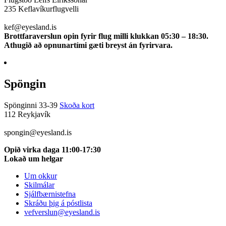
235 Keflavíkurflugvelli
510 0113
kef@eyesland.is
Brottfaraverslun opin fyrir flug milli klukkan 05:30 – 18:30.
Athugið að opnunartími gæti breyst án fyrirvara.
Spöngin
Spönginni 33-39
Skoða kort
112 Reykjavík
5100115
spongin@eyesland.is
Opið virka daga 11:00-17:30
Lokað um helgar
Um okkur
Skilmálar
Sjálfbærnistefna
Skráðu þig á póstlista
vefverslun@eyesland.is