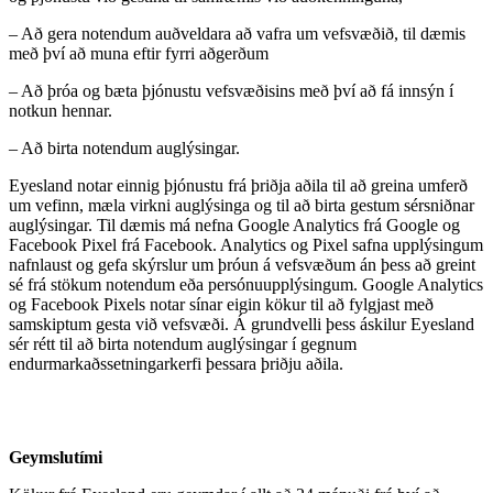
– Að gera notendum auðveldara að vafra um vefsvæðið, til dæmis
með því að muna eftir fyrri aðgerðum
– Að þróa og bæta þjónustu vefsvæðisins með því að fá innsýn í
notkun hennar.
– Að birta notendum auglýsingar.
Eyesland notar einnig þjónustu frá þriðja aðila til að greina umferð
um vefinn, mæla virkni auglýsinga og til að birta gestum sérsniðnar
auglýsingar. Til dæmis má nefna Google Analytics frá Google og
Facebook Pixel frá Facebook. Analytics og Pixel safna upplýsingum
nafnlaust og gefa skýrslur um þróun á vefsvæðum án þess að greint
sé frá stökum notendum eða persónuupplýsingum. Google Analytics
og Facebook Pixels notar sínar eigin kökur til að fylgjast með
samskiptum gesta við vefsvæði. Á grundvelli þess áskilur Eyesland
sér rétt til að birta notendum auglýsingar í gegnum
endurmarkaðssetningarkerfi þessara þriðju aðila.
Geymslutími