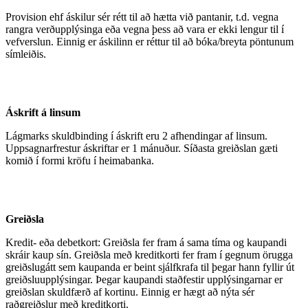
Provision ehf áskilur sér rétt til að hætta við pantanir, t.d. vegna
rangra verðupplýsinga eða vegna þess að vara er ekki lengur til í
vefverslun. Einnig er áskilinn er réttur til að bóka/breyta pöntunum
símleiðis.
Áskrift á linsum
Lágmarks skuldbinding í áskrift eru 2 afhendingar af linsum.
Uppsagnarfrestur áskriftar er 1 mánuður. Síðasta greiðslan gæti
komið í formi kröfu í heimabanka.
Greiðsla
Kredit- eða debetkort: Greiðsla fer fram á sama tíma og kaupandi
skráir kaup sín. Greiðsla með kreditkorti fer fram í gegnum örugga
greiðslugátt sem kaupanda er beint sjálfkrafa til þegar hann fyllir út
greiðsluupplýsingar. Þegar kaupandi staðfestir upplýsingarnar er
greiðslan skuldfærð af kortinu. Einnig er hægt að nýta sér
raðgreiðslur með kreditkorti.