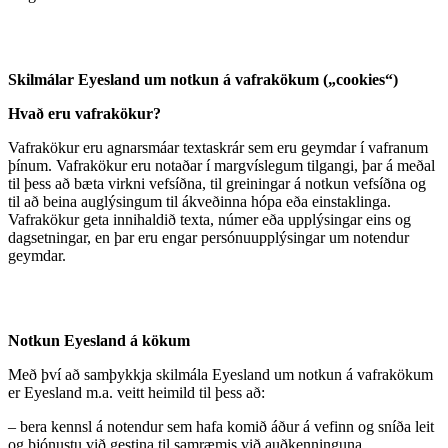
Skilmálar Eyesland um notkun á vafrakökum („cookies“)
Hvað eru vafrakökur?
Vafrakökur eru agnarsmáar textaskrár sem eru geymdar í vafranum
þínum. Vafrakökur eru notaðar í margvíslegum tilgangi, þar á meðal
til þess að bæta virkni vefsíðna, til greiningar á notkun vefsíðna og
til að beina auglýsingum til ákveðinna hópa eða einstaklinga.
Vafrakökur geta innihaldið texta, númer eða upplýsingar eins og
dagsetningar, en þar eru engar persónuupplýsingar um notendur
geymdar.
Notkun Eyesland á kökum
Með því að samþykkja skilmála Eyesland um notkun á vafrakökum
er Eyesland m.a. veitt heimild til þess að:
– bera kennsl á notendur sem hafa komið áður á vefinn og sníða leit
og þjónustu við gestina til samræmis við auðkenninguna,