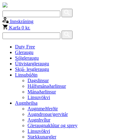
Innskráning
Karfa
0 kr.
Duty Free
Gleraugu
Sólgleraugu
Útivistargleraugu
Skjá- lesgleraugu
Linsubúðin
Dagslinsur
Hálfsmánaðarlinsur
Mánaðarlinsur
Linsuvökvi
Augnheilsa
Augnmeðferðir
Augndropar/gervitár
Augnhvílur
Gleraugnaklútar og sprey
Linsuvökvi
Stækkunargler