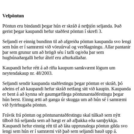
Vefpöntun
Pöntun eru bindandi þegar hún er skráð á netþjón seljanda. Það
gerist þegar kaupandi hefur staðfest pöntun í skrefi 3.
Seljandi er einnig bundinn til að afgreiða pöntun kaupanda svo lengi
sem hún er í samræmi við vöruúrval og verðlagningu. Allar pantanir
þar sem grunur um að brögð séu í tafli og/eða þar sem
hugbúnaðargalli hefur áhrif eru afturkallaðar.
Kaupandi hefur rétt á að rifta kaupum samkvæmt lögum um
neytendakaup nr. 48/2003.
Seljandi sendir kaupanda staðfestingu þegar pöntun er skráð, þó
aðeins ef að kaupandi hefur skráð netfang sitt við kaupin. Kaupanda
er bent á að kynna sér gaumgæfilega pöntunarstaðfestingu þegar
hún berst. Einng ætti að ganga úr skugga um að hún sé í samræmi
við fyrirhugaða pöntun.
Frávik frá pöntun og pöntunarstaðfestingu skal túlkað sem nýtt
tilboð frá seljanda sem að hægt er að afþakka eða samþykkja.
Kaupandi hefur einnig rétt til að láta upprunalega pöntun gilda svo
lengi sem hún er í samræmi við það sem seljandi bauð upp á.