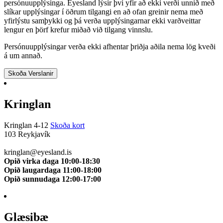
persónuupplýsinga. Eyesland lýsir því yfir að ekki verði unnið með
slíkar upplýsingar í öðrum tilgangi en að ofan greinir nema með
yfirlýstu samþykki og þá verða upplýsingarnar ekki varðveittar
lengur en þörf krefur miðað við tilgang vinnslu.
Persónuupplýsingar verða ekki afhentar þriðja aðila nema lög kveði
á um annað.
Skoða Verslanir
Kringlan
Kringlan 4-12
Skoða kort
103 Reykjavík
510 0114
kringlan@eyesland.is
Opið virka daga 10:00-18:30
Opið laugardaga 11:00-18:00
Opið sunnudaga 12:00-17:00
Glæsibæ