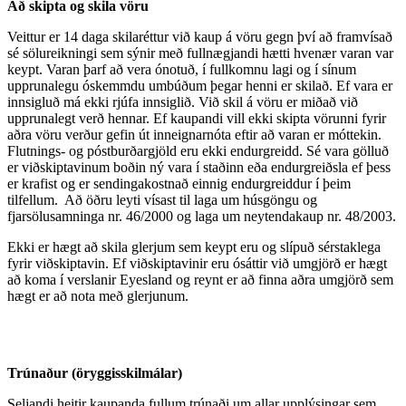
Að skipta og skila vöru
Veittur er 14 daga skilaréttur við kaup á vöru gegn því að framvísað
sé sölureikningi sem sýnir með fullnægjandi hætti hvenær varan var
keypt. Varan þarf að vera ónotuð, í fullkomnu lagi og í sínum
upprunalegu óskemmdu umbúðum þegar henni er skilað. Ef vara er
innsigluð má ekki rjúfa innsiglið. Við skil á vöru er miðað við
upprunalegt verð hennar. Ef kaupandi vill ekki skipta vörunni fyrir
aðra vöru verður gefin út inneignarnóta eftir að varan er móttekin.
Flutnings- og póstburðargjöld eru ekki endurgreidd. Sé vara gölluð
er viðskiptavinum boðin ný vara í staðinn eða endurgreiðsla ef þess
er krafist og er sendingakostnað einnig endurgreiddur í þeim
tilfellum. Að öðru leyti vísast til laga um húsgöngu og
fjarsölusamninga nr. 46/2000 og laga um neytendakaup nr. 48/2003.
Ekki er hægt að skila glerjum sem keypt eru og slípuð sérstaklega
fyrir viðskiptavin. Ef viðskiptavinir eru ósáttir við umgjörð er hægt
að koma í verslanir Eyesland og reynt er að finna aðra umgjörð sem
hægt er að nota með glerjunum.
Trúnaður (öryggisskilmálar)
Seljandi heitir kaupanda fullum trúnaði um allar upplýsingar sem