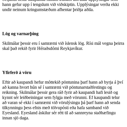
hann gefur upp í tengslum við viðskiptin. Upplýsingar verða ekki
undir neinum kringumstæðum afhentar þriðja aðila.
Lög og varnarþing
Skilmálar þessir eru í samræmi við íslensk lög. Rísi mál vegna þeirra
skal það rekið fyrir Héraðsdómi Reykjavíkur.
Yfirferð á vöru
Eftir að kaupandi hefur móttekið pöntunina þarf hann að byrja á því
að kanna hvort hún sé í samræmi við pöntunarstaðfestingu og
reikning. Skilmálar þessir gera ráð fyrir að kaupandi hafi lesið og
kynnt sér leiðbeiningar sem fylgja með vörunni. Ef kaupandi telur
að varan sé ekki í samræmi við vörulýsingu þá þarf hann að senda
tilkynningu þess efnis með tölvupósti eða hafa samband við
Eyesland. Eyesland áskilur sér rétt til að sannreyna staðhæfingu
innan sjö daga.