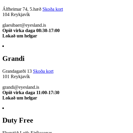
Álfheimar 74, 5.hæð
Skoða kort
104 Reykjavík
510 0111
glaesibaer@eyesland.is
Opið virka daga 08:30-17:00
Lokað um helgar
Grandi
Grandagarði 13
Skoða kort
101 Reykjavík
510 0112
grandi@eyesland.is
Opið virka daga 11:00-17:30
Lokað um helgar
Duty Free
Flugstöð Leifs Eiríkssonar