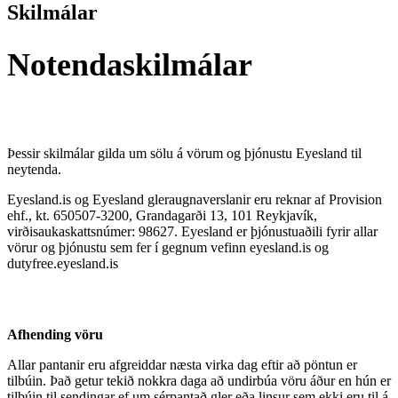
Skilmálar
Notendaskilmálar
Þessir skilmálar gilda um sölu á vörum og þjónustu Eyesland til
neytenda.
Eyesland.is og Eyesland gleraugnaverslanir eru reknar af Provision
ehf., kt. 650507-3200, Grandagarði 13, 101 Reykjavík,
virðisaukaskattsnúmer: 98627. Eyesland er þjónustuaðili fyrir allar
vörur og þjónustu sem fer í gegnum vefinn eyesland.is og
dutyfree.eyesland.is
Afhending vöru
Allar pantanir eru afgreiddar næsta virka dag eftir að pöntun er
tilbúin. Það getur tekið nokkra daga að undirbúa vöru áður en hún er
tilbúin til sendingar ef um sérpantað gler eða linsur sem ekki eru til á