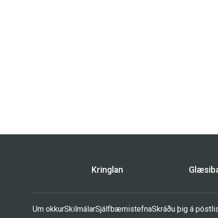
Kringlan
Glæsi
Um okkur
Skilmálar
Sjálfbærnistefna
Skráðu þig á póstli