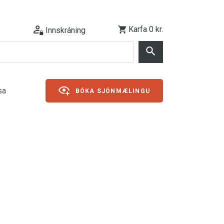
Karfa
0 kr.
Innskráning
sa
BÓKA SJÓNMÆLINGU
ugu