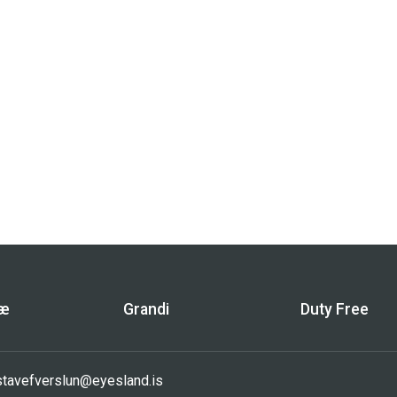
bæ
Grandi
Duty Free
sta
vefverslun@eyesland.is