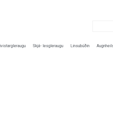
ivistargleraugu
Skjá- lesgleraugu
Linsubúðin
Augnheil
uelight glera