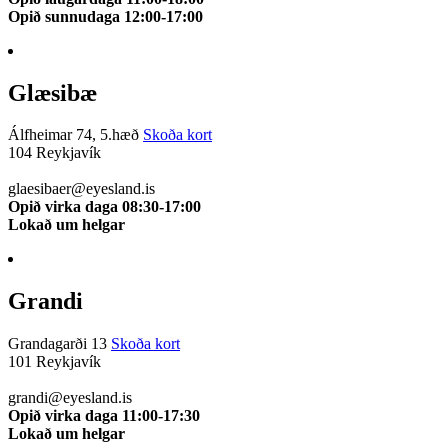
Opið sunnudaga 12:00-17:00
Glæsibæ
Álfheimar 74, 5.hæð
Skoða kort
104 Reykjavík
510 0111
glaesibaer@eyesland.is
Opið virka daga 08:30-17:00
Lokað um helgar
Grandi
Grandagarði 13
Skoða kort
101 Reykjavík
510 0112
grandi@eyesland.is
Opið virka daga 11:00-17:30
Lokað um helgar