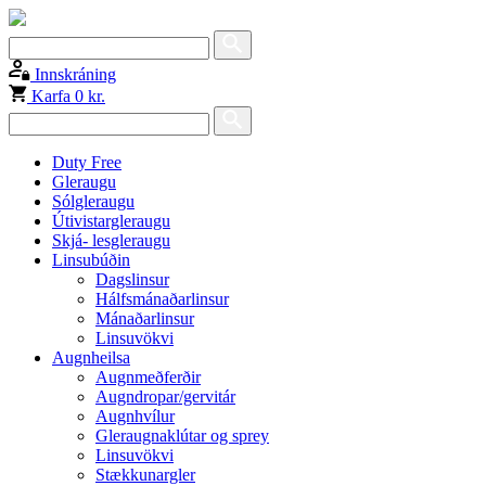
Innskráning
Karfa
0 kr.
Duty Free
Gleraugu
Sólgleraugu
Útivistargleraugu
Skjá- lesgleraugu
Linsubúðin
Dagslinsur
Hálfsmánaðarlinsur
Mánaðarlinsur
Linsuvökvi
Augnheilsa
Augnmeðferðir
Augndropar/gervitár
Augnhvílur
Gleraugnaklútar og sprey
Linsuvökvi
Stækkunargler