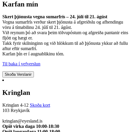
Karfan mín
Skert þjónusta vegna sumarfrís – 24. júlí til 21. ágúst
Vegna sumarfrís verður skert þjónusta á afgreiðslu og afhendingu
vöru á tímabilinu 24. júlí til 21. ágúst.
Við reynum þó að svara þeim tölvupóstum og afgreiða pantanir eins
fljótt og hægt er.
Takk fyrir skilninginn og við hlökkum til að þjónusta ykkur að fullu
aftur eftir sumarfrí.
Karfan þín er í augnablikinu tóm.
Til baka í vefverslun
Skoða Verslanir
Kringlan
Kringlan 4-12
Skoða kort
103 Reykjavík
510 0114
kringlan@eyesland.is
Opið virka daga 10:00-18:30
Opið laugardaga 11:00-18:00