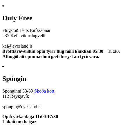
Duty Free
Flugstöð Leifs Eiríkssonar
235 Keflavíkurflugvelli
510 0113
kef@eyesland.is
Brottfaraverslun opin fyrir flug milli klukkan 05:30 – 18:30.
Athugið að opnunartími gæti breyst án fyrirvara.
Spöngin
Spönginni 33-39
Skoða kort
112 Reykjavík
5100115
spongin@eyesland.is
Opið virka daga 11:00-17:30
Lokað um helgar