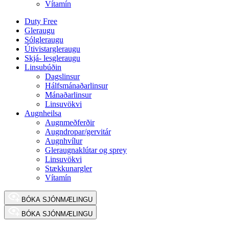
Vítamín
Duty Free
Gleraugu
Sólgleraugu
Útivistargleraugu
Skjá- lesgleraugu
Linsubúðin
Dagslinsur
Hálfsmánaðarlinsur
Mánaðarlinsur
Linsuvökvi
Augnheilsa
Augnmeðferðir
Augndropar/gervitár
Augnhvílur
Gleraugnaklútar og sprey
Linsuvökvi
Stækkunargler
Vítamín
BÓKA SJÓNMÆLINGU
BÓKA SJÓNMÆLINGU