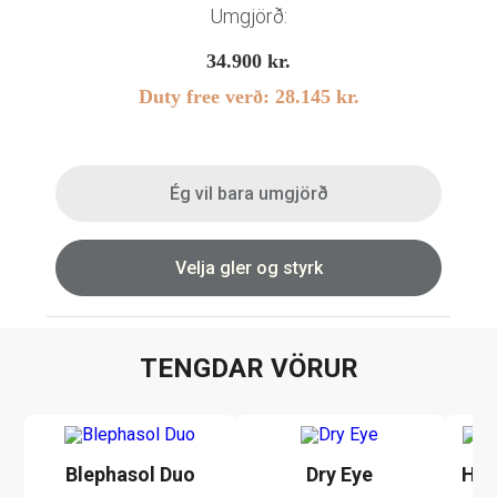
Umgjörð:
Linsubúðin
34.900
kr.
Dagslinsur
Duty free verð:
28.145
kr.
Augnheilsa
Hálfsmánaðarlinsur
Augnmeðferðir
Mánaðarlinsur
Augndropar/gervitár
Linsuvökvi
Ég vil bara umgjörð
Augnhvílur
Gleraugnaklútar og sprey
Velja gler og styrk
Linsuvökvi
Stækkunargler
Vítamín
TENGDAR VÖRUR
Blephasol Duo
Dry Eye
HYL