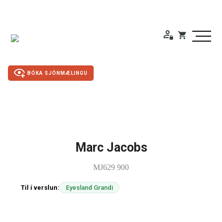
BÓKA SJÓNMÆLINGU
Duty Free
Gleraugu
Marc Jacobs
MJ629 900
Sólgleraugu
Til í verslun:
Eyesland Grandi
Útivistargleraugu
Skjá- lesgleraugu