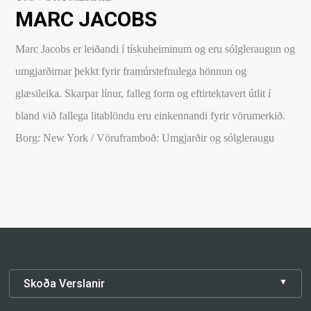
MARC JACOBS
Marc Jacobs er leiðandi í tískuheiminum og eru sólgleraugun og
umgjarðirnar þekkt fyrir framúrstefnulega hönnun og
glæsileika. Skarpar línur, falleg form og eftirtektavert útlit í
bland við fallega litablöndu eru einkennandi fyrir vörumerkið.
Borg: New York / Vöruframboð: Umgjarðir og sólgleraugu
Skoða Verslanir