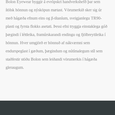
Bolon Eyewear byggir á evrópskri handverkshefð þar sem
ítölsk hönnun og nýsköpun mætast. Vörumerkið sker sig úr
með hágæða efnum eins og β-títaníum, sveigjanlegu TR90-
plasti og fyrsta flokks asetati. Þessi efni tryggja einstaklega góð
þægindi í léttleika, framúrskarandi endingu og fjölbreytileika í
hönnun. Hver umgjörð er hönnuð af nákvæmni sem
endurspeglast í gæðum, þægindum og nútímalegum stíl sem
staðfestir stöðu Bolon sem leiðandi vörumerkis í hágæða
gleraugum.