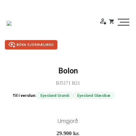
BÓKA SJÓNMÆLINGU
Bolon
Duty Free
BJ5171 B21
Gleraugu
Til í verslun:
Eyesland Grandi
Eyesland Glæsibæ
Sólgleraugu
Útivistargleraugu
Umgjörð:
29.900
kr.
Skjá- lesgleraugu