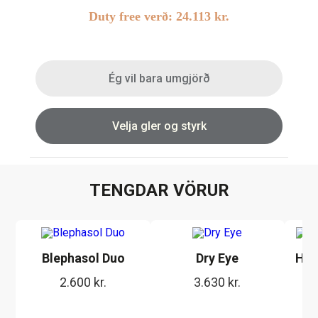
Duty free verð:
24.113
kr.
Linsubúðin
Dagslinsur
Augnheilsa
Hálfsmánaðarlinsur
Ég vil bara umgjörð
Augnmeðferðir
Mánaðarlinsur
Augndropar/gervitár
Linsuvökvi
Velja gler og styrk
Augnhvílur
Gleraugnaklútar og sprey
Linsuvökvi
TENGDAR VÖRUR
Stækkunargler
Vítamín
Blephasol Duo
Dry Eye
HYL
2.600
kr.
3.630
kr.