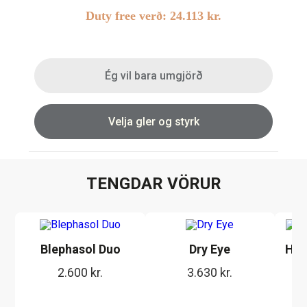
Duty free verð:
24.113
kr.
Linsubúðin
Dagslinsur
Augnheilsa
Hálfsmánaðarlinsur
Ég vil bara umgjörð
Augnmeðferðir
Mánaðarlinsur
Augndropar/gervitár
Linsuvökvi
Velja gler og styrk
Augnhvílur
Gleraugnaklútar og sprey
Linsuvökvi
TENGDAR VÖRUR
Stækkunargler
Vítamín
Blephasol Duo
Dry Eye
HYL
2.600
kr.
3.630
kr.