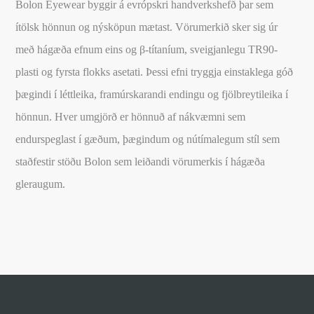
Bolon Eyewear byggir á evrópskri handverkshefð þar sem
ítölsk hönnun og nýsköpun mætast. Vörumerkið sker sig úr
með hágæða efnum eins og β-títaníum, sveigjanlegu TR90-
plasti og fyrsta flokks asetati. Þessi efni tryggja einstaklega góð
þægindi í léttleika, framúrskarandi endingu og fjölbreytileika í
hönnun. Hver umgjörð er hönnuð af nákvæmni sem
endurspeglast í gæðum, þægindum og nútímalegum stíl sem
staðfestir stöðu Bolon sem leiðandi vörumerkis í hágæða
gleraugum.