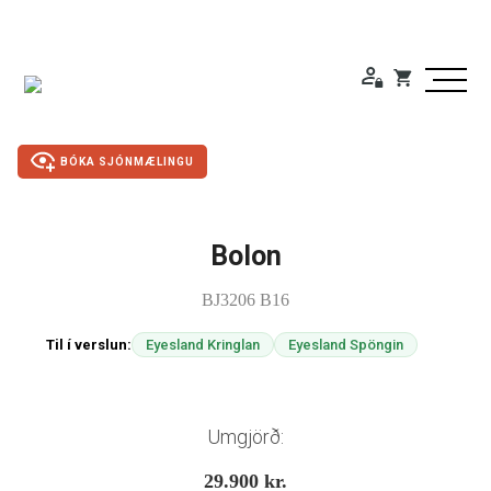
BÓKA SJÓNMÆLINGU
Bolon
Duty Free
BJ3206 B16
Gleraugu
Til í verslun:
Eyesland Kringlan
Eyesland Spöngin
Sólgleraugu
Útivistargleraugu
Umgjörð:
29.900
kr.
Skjá- lesgleraugu