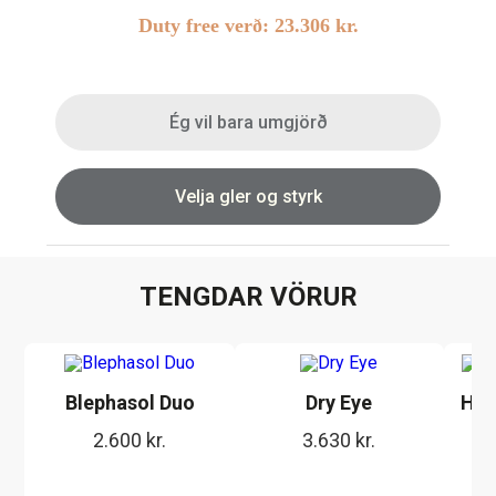
Duty free verð:
23.306
kr.
Linsubúðin
Dagslinsur
Augnheilsa
Hálfsmánaðarlinsur
Ég vil bara umgjörð
Augnmeðferðir
Mánaðarlinsur
Augndropar/gervitár
Linsuvökvi
Velja gler og styrk
Augnhvílur
Gleraugnaklútar og sprey
Linsuvökvi
TENGDAR VÖRUR
Stækkunargler
Vítamín
Blephasol Duo
Dry Eye
HYL
2.600
kr.
3.630
kr.