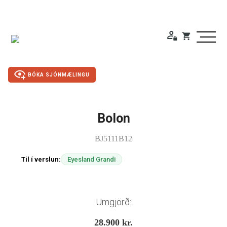
BÓKA SJÓNMÆLINGU
Bolon
Duty Free
BJ5111B12
Gleraugu
Til í verslun:
Eyesland Grandi
Sólgleraugu
Útivistargleraugu
Umgjörð:
28.900
kr.
Skjá- lesgleraugu