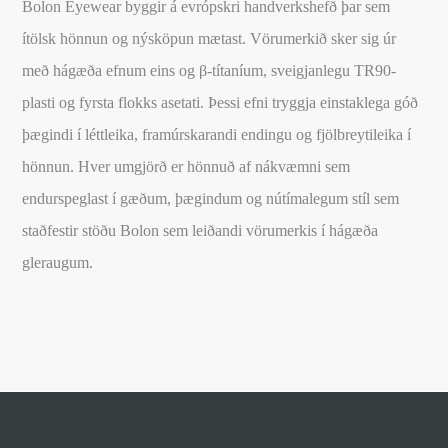
Bolon Eyewear byggir á evrópskri handverkshefð þar sem
ítölsk hönnun og nýsköpun mætast. Vörumerkið sker sig úr
með hágæða efnum eins og β-títaníum, sveigjanlegu TR90-
plasti og fyrsta flokks asetati. Þessi efni tryggja einstaklega góð
þægindi í léttleika, framúrskarandi endingu og fjölbreytileika í
hönnun. Hver umgjörð er hönnuð af nákvæmni sem
endurspeglast í gæðum, þægindum og nútímalegum stíl sem
staðfestir stöðu Bolon sem leiðandi vörumerkis í hágæða
gleraugum.