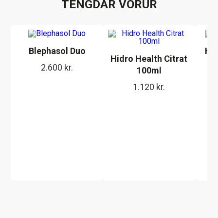
TENGDAR VÖRUR
Blephasol Duo
HY
Hidro Health Citrat
2.600
kr.
100ml
1.120
kr.