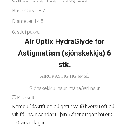
Base Curve 8.7
Linsubúðin
Dagslinsur
Diameter 14.5
Augnheilsa
Hálfsmánaðarlinsur
6. stk í pakka
Augnmeðferðir
Mánaðarlinsur
Air Optix HydraGlyde for
Augndropar/gervitár
Linsuvökvi
Astigmatism (sjónskekkja) 6
Augnhvílur
Gleraugnaklútar og sprey
stk.
Linsuvökvi
AIROP ASTIG HG 6P SÉ
Stækkunargler
Sjónskekkjulinsur, mánaðarlinsur
Vítamín
Fá áskrift
Komdu í áskrift og þú getur valið hversu oft þú
vilt fá linsur sendar til þín, Afhendingartími er 5
-10 virkir dagar