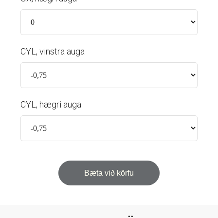
CYL, vinstra auga
CYL, hægri auga
Bæta við körfu