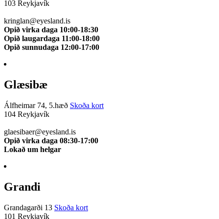
103 Reykjavík
510 0114
kringlan@eyesland.is
Opið virka daga 10:00-18:30
Opið laugardaga 11:00-18:00
Opið sunnudaga 12:00-17:00
Glæsibæ
Álfheimar 74, 5.hæð
Skoða kort
104 Reykjavík
510 0111
glaesibaer@eyesland.is
Opið virka daga 08:30-17:00
Lokað um helgar
Grandi
Grandagarði 13
Skoða kort
101 Reykjavík