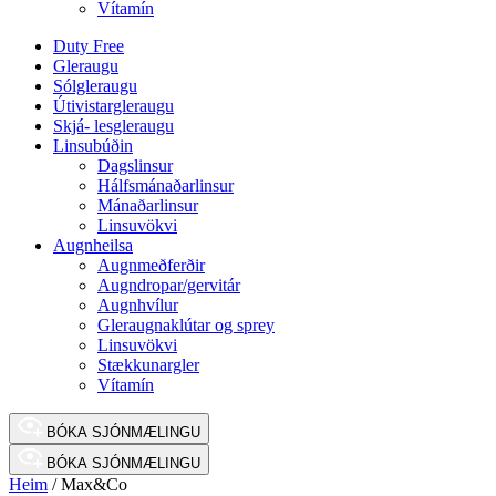
Vítamín
Duty Free
Gleraugu
Sólgleraugu
Útivistargleraugu
Skjá- lesgleraugu
Linsubúðin
Dagslinsur
Hálfsmánaðarlinsur
Mánaðarlinsur
Linsuvökvi
Augnheilsa
Augnmeðferðir
Augndropar/gervitár
Augnhvílur
Gleraugnaklútar og sprey
Linsuvökvi
Stækkunargler
Vítamín
BÓKA SJÓNMÆLINGU
BÓKA SJÓNMÆLINGU
Heim
/ Max&Co