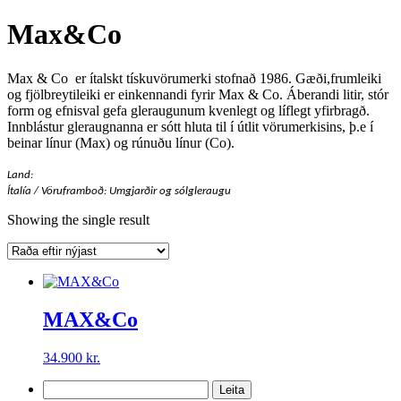
Max&Co
Max & Co er ítalskt tískuvörumerki stofnað 1986. Gæði,frumleiki
og fjölbreytileiki er einkennandi fyrir Max & Co. Áberandi litir, stór
form og efnisval gefa gleraugunum kvenlegt og líflegt yfirbragð.
Innblástur gleraugnanna er sótt hluta til í útlit vörumerkisins, þ.e í
beinar línur (Max) og rúnuðu línur (Co).
Land:
Ítalía / Vöruframboð: Umgjarðir og sólgleraugu
Showing the single result
MAX&Co
34.900
kr.
Leita