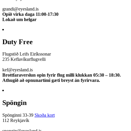
510 0112
grandi@eyesland.is
Opið virka daga 11:00-17:30
Lokað um helgar
Duty Free
Flugstöð Leifs Eiríkssonar
235 Keflavíkurflugvelli
510 0113
kef@eyesland.is
Brottfaraverslun opin fyrir flug milli klukkan 05:30 – 18:30.
Athugið að opnunartími gæti breyst án fyrirvara.
Spöngin
Spönginni 33-39
Skoða kort
112 Reykjavík
5100115
spongin@eyesland.is