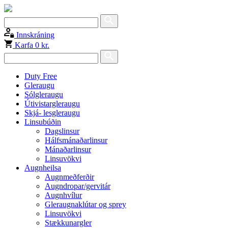
Innskráning
Karfa
0 kr.
Duty Free
Gleraugu
Sólgleraugu
Útivistargleraugu
Skjá- lesgleraugu
Linsubúðin
Dagslinsur
Hálfsmánaðarlinsur
Mánaðarlinsur
Linsuvökvi
Augnheilsa
Augnmeðferðir
Augndropar/gervitár
Augnhvílur
Gleraugnaklútar og sprey
Linsuvökvi
Stækkunargler