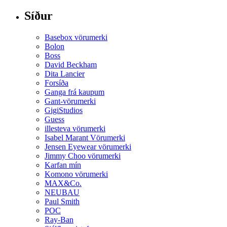
að:
Síður
Basebox vörumerki
Bolon
Boss
David Beckham
Dita Lancier
Forsíða
Ganga frá kaupum
Gant-vörumerki
GigiStudios
Guess
illesteva vörumerki
Isabel Marant Vörumerki
Jensen Eyewear vörumerki
Jimmy Choo vörumerki
Karfan mín
Komono vörumerki
MAX&Co.
NEUBAU
Paul Smith
POC
Ray-Ban