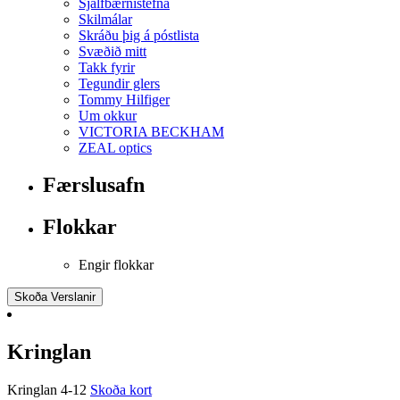
Sjálfbærnistefna
Skilmálar
Skráðu þig á póstlista
Svæðið mitt
Takk fyrir
Tegundir glers
Tommy Hilfiger
Um okkur
VICTORIA BECKHAM
ZEAL optics
Færslusafn
Flokkar
Engir flokkar
Skoða Verslanir
Kringlan
Kringlan 4-12
Skoða kort