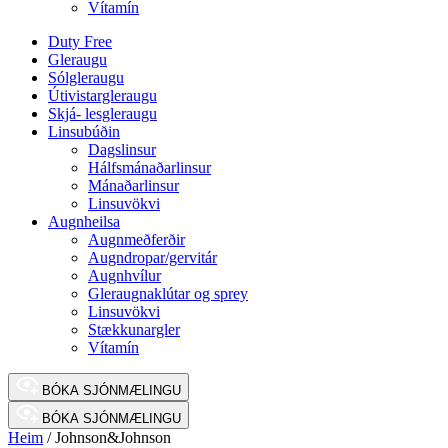
Vítamín
Duty Free
Gleraugu
Sólgleraugu
Útivistargleraugu
Skjá- lesgleraugu
Linsubúðin
Dagslinsur
Hálfsmánaðarlinsur
Mánaðarlinsur
Linsuvökvi
Augnheilsa
Augnmeðferðir
Augndropar/gervitár
Augnhvílur
Gleraugnaklútar og sprey
Linsuvökvi
Stækkunargler
Vítamín
BÓKA SJÓNMÆLINGU
BÓKA SJÓNMÆLINGU
Heim
/ Johnson&Johnson