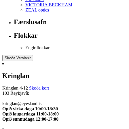
VICTORIA BECKHAM
ZEAL optics
Færslusafn
Flokkar
Engir flokkar
Skoða Verslanir
Kringlan
Kringlan 4-12
Skoða kort
103 Reykjavík
510 0114
kringlan@eyesland.is
Opið virka daga 10:00-18:30
Opið laugardaga 11:00-18:00
Opið sunnudaga 12:00-17:00