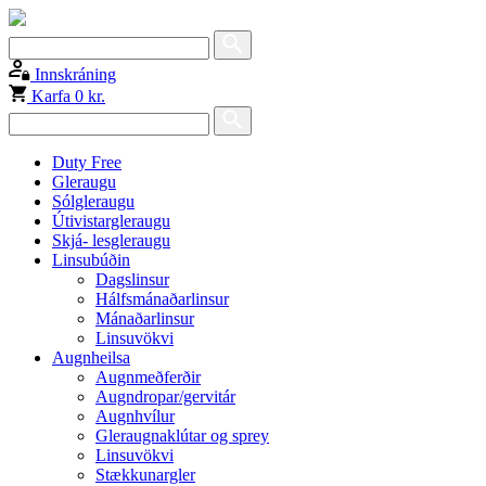
Innskráning
Karfa
0 kr.
Duty Free
Gleraugu
Sólgleraugu
Útivistargleraugu
Skjá- lesgleraugu
Linsubúðin
Dagslinsur
Hálfsmánaðarlinsur
Mánaðarlinsur
Linsuvökvi
Augnheilsa
Augnmeðferðir
Augndropar/gervitár
Augnhvílur
Gleraugnaklútar og sprey
Linsuvökvi
Stækkunargler