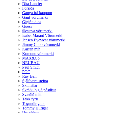
Dita Lancier
Forsíða
Ganga frá kaupum
Gant-vörumerki
GigiStudios
Guess
illesteva vörumerki
Isabel Marant Vörumerki
Jensen Eyewear vörumerki
Jimmy Choo vörumerki
Karfan mín
Komono vörumerki
MAX&Co.
NEUBAU
Paul Smith
POC
Ray-Ban
Sjálfbærnistefna
Skilmálar
Skráðu þig á póstlista
Svæðið mitt
Takk fyrir
Tegundir glers
Tommy Hilfiger
Um okkur