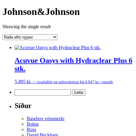
Johnson&Johnson
Showing the single result
Acuvue Oasys with Hydraclear Plus 6
stk.
5.495
kr.
—
available on subscription
frá
4.947
kr.
/ month
Leita
að:
Síður
Basebox vörumerki
Bolon
Boss
David Beckham