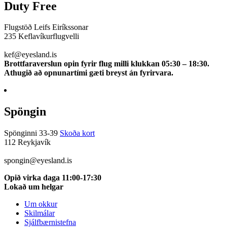
Duty Free
Flugstöð Leifs Eiríkssonar
235 Keflavíkurflugvelli
510 0113
kef@eyesland.is
Brottfaraverslun opin fyrir flug milli klukkan 05:30 – 18:30.
Athugið að opnunartími gæti breyst án fyrirvara.
Spöngin
Spönginni 33-39
Skoða kort
112 Reykjavík
5100115
spongin@eyesland.is
Opið virka daga 11:00-17:30
Lokað um helgar
Um okkur
Skilmálar
Sjálfbærnistefna