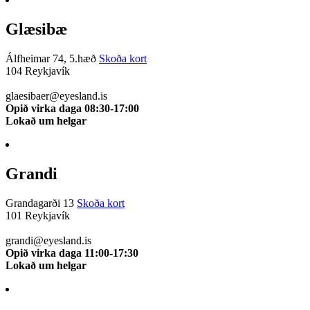
Glæsibæ
Álfheimar 74, 5.hæð
Skoða kort
104 Reykjavík
510 0111
glaesibaer@eyesland.is
Opið virka daga 08:30-17:00
Lokað um helgar
Grandi
Grandagarði 13
Skoða kort
101 Reykjavík
510 0112
grandi@eyesland.is
Opið virka daga 11:00-17:30
Lokað um helgar