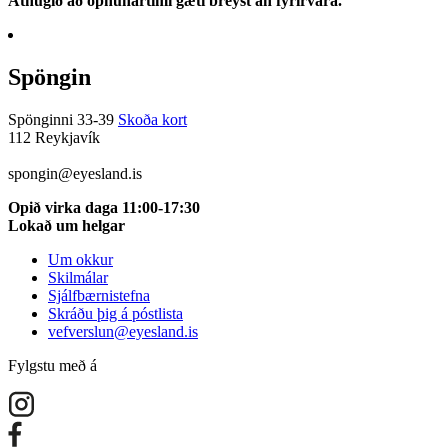
Athugið að opnunartími gæti breyst án fyrirvara.
Spöngin
Spönginni 33-39
Skoða kort
112 Reykjavík
5100115
spongin@eyesland.is
Opið virka daga 11:00-17:30
Lokað um helgar
Um okkur
Skilmálar
Sjálfbærnistefna
Skráðu þig á póstlista
vefverslun@eyesland.is
Fylgstu með á