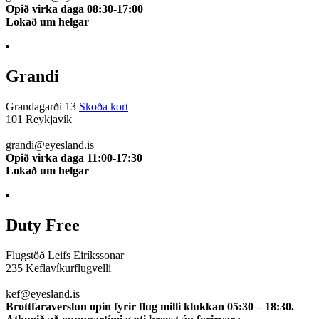
Opið virka daga 08:30-17:00
Lokað um helgar
Grandi
Grandagarði 13
Skoða kort
101 Reykjavík
510 0112
grandi@eyesland.is
Opið virka daga 11:00-17:30
Lokað um helgar
Duty Free
Flugstöð Leifs Eiríkssonar
235 Keflavíkurflugvelli
510 0113
kef@eyesland.is
Brottfaraverslun opin fyrir flug milli klukkan 05:30 – 18:30.