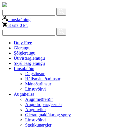
Innskráning
Karfa
0 kr.
Duty Free
Gleraugu
Sólgleraugu
Útivistargleraugu
Skjá- lesgleraugu
Linsubúðin
Dagslinsur
Hálfsmánaðarlinsur
Mánaðarlinsur
Linsuvökvi
Augnheilsa
Augnmeðferðir
Augndropar/gervitár
Augnhvílur
Gleraugnaklútar og sprey
Linsuvökvi
Stækkunargler