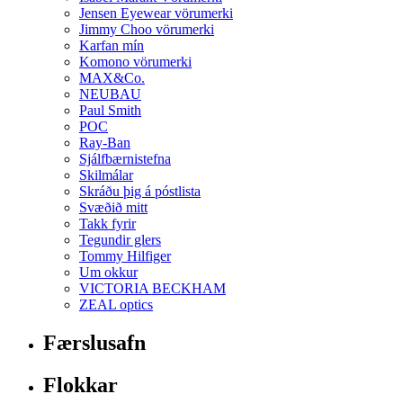
Jensen Eyewear vörumerki
Jimmy Choo vörumerki
Karfan mín
Komono vörumerki
MAX&Co.
NEUBAU
Paul Smith
POC
Ray-Ban
Sjálfbærnistefna
Skilmálar
Skráðu þig á póstlista
Svæðið mitt
Takk fyrir
Tegundir glers
Tommy Hilfiger
Um okkur
VICTORIA BECKHAM
ZEAL optics
Færslusafn
Flokkar