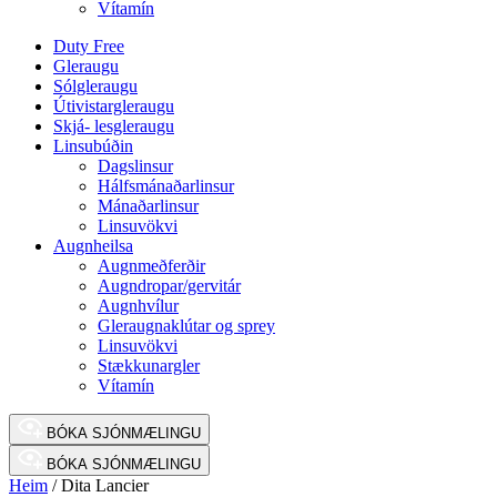
Vítamín
Duty Free
Gleraugu
Sólgleraugu
Útivistargleraugu
Skjá- lesgleraugu
Linsubúðin
Dagslinsur
Hálfsmánaðarlinsur
Mánaðarlinsur
Linsuvökvi
Augnheilsa
Augnmeðferðir
Augndropar/gervitár
Augnhvílur
Gleraugnaklútar og sprey
Linsuvökvi
Stækkunargler
Vítamín
BÓKA SJÓNMÆLINGU
BÓKA SJÓNMÆLINGU
Heim
/ Dita Lancier