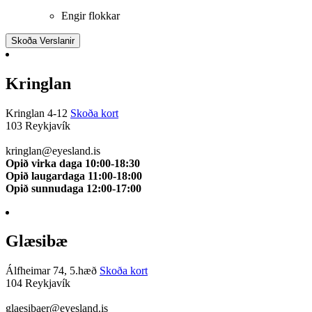
Engir flokkar
Skoða Verslanir
Kringlan
Kringlan 4-12
Skoða kort
103 Reykjavík
510 0114
kringlan@eyesland.is
Opið virka daga 10:00-18:30
Opið laugardaga 11:00-18:00
Opið sunnudaga 12:00-17:00
Glæsibæ
Álfheimar 74, 5.hæð
Skoða kort
104 Reykjavík
510 0111
glaesibaer@eyesland.is