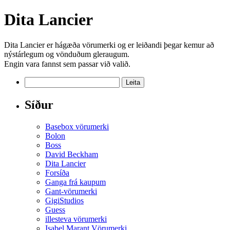
Dita Lancier
Dita Lancier er hágæða vörumerki og er leiðandi þegar kemur að
nýstárlegum og vönduðum gleraugum.
Engin vara fannst sem passar við valið.
Leita
að:
Síður
Basebox vörumerki
Bolon
Boss
David Beckham
Dita Lancier
Forsíða
Ganga frá kaupum
Gant-vörumerki
GigiStudios
Guess
illesteva vörumerki
Isabel Marant Vörumerki