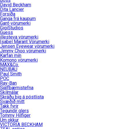
Boss
David Beckham
Dita Lancier
Linsubúðin
Forsíða
Ganga frá kaupum
Dagslinsur
Gant-vörumerki
Augnheilsa
GigiStudios
Hálfsmánaðarlinsur
Guess
Augnmeðferðir
illesteva vörumerki
Mánaðarlinsur
Isabel Marant Vörumerki
Augndropar/gervitár
Jensen Eyewear vörumerki
Linsuvökvi
Jimmy Choo vörumerki
Augnhvílur
Karfan mín
Komono vörumerki
Gleraugnaklútar og sprey
MAX&Co.
NEUBAU
Linsuvökvi
Paul Smith
POC
Stækkunargler
Ray-Ban
Sjálfbærnistefna
Vítamín
Skilmálar
Skráðu þig á póstlista
Svæðið mitt
Takk fyrir
Tegundir glers
Tommy Hilfiger
Um okkur
VICTORIA BECKHAM