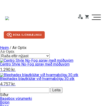
BÓKA SJÓNMÆLINGU
Heim
/ Air Optix
Air Optix
Duty Free
Centro Style No-Fog spray með móðuvörn
Gleraugu
1.290
kr.
Blephadex blautklútar við hvarmabólgu 30.stk
Sólgleraugu
4.757
kr.
Leita
Útivistargleraugu
að:
Síður
Basebox vörumerki
Bolon
Skjá- lesgleraugu