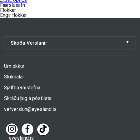
ZEAL optics
Færslusafn
Flokkar
Engir flokkar
Skoða Verslanir
Um okkur
Skilmálar
Sjálfbærnistefna
Skráðu þig á póstlista
vefverslun@eyesland.is
eyesland.is