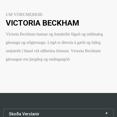
UM VÖRUMERKIÐ
VICTORIA BECKHAM
Victoria Beckham hannar og framleiðir fáguð og nútímaleg
gleraugu og sólgleraugu. Lögð er áhersla á gæði og falleg
smáatriði í bland við stílhreina hönnun. Victoria Beckham
gleraugun eru þægileg og endingargóð.
Skoða Verslanir