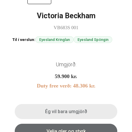
Linsubúðin
Victoria Beckham
Dagslinsur
VB683S 001
Augnheilsa
Hálfsmánaðarlinsur
Augnmeðferðir
Mánaðarlinsur
Til í verslun:
Eyesland Kringlan
Eyesland Spöngin
Augndropar/gervitár
Linsuvökvi
Augnhvílur
Gleraugnaklútar og sprey
Umgjörð:
Linsuvökvi
59.900
kr.
Stækkunargler
Duty free verð:
48.306
kr.
Vítamín
Ég vil bara umgjörð
Velja gler og styrk