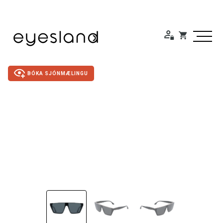
BÓKA SJÓNMÆLINGU
Duty Free
Gleraugu
Sólgleraugu
Útivistargleraugu
Skjá- lesgleraugu