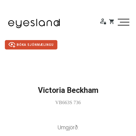
BÓKA SJÓNMÆLINGU
Duty Free
Gleraugu
Victoria Beckham
VB663S 736
Sólgleraugu
Útivistargleraugu
Umgjörð:
Skjá- lesgleraugu