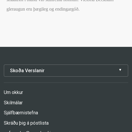
gleraugun eru þægileg og endingargóð.
Skoða Verslanir
Um okkur
Skilmálar
Sjálfbærnistefna
Skráðu þig á póstlista