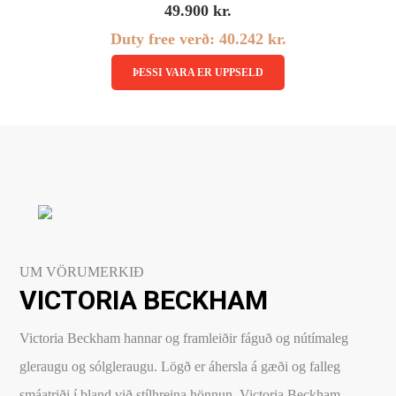
49.900
kr.
Duty free verð:
40.242
kr.
Linsubúðin
Dagslinsur
ÞESSI VARA ER UPPSELD
Augnheilsa
Hálfsmánaðarlinsur
Augnmeðferðir
Mánaðarlinsur
Augndropar/gervitár
Linsuvökvi
Augnhvílur
Gleraugnaklútar og sprey
Linsuvökvi
Stækkunargler
UM VÖRUMERKIÐ
Vítamín
VICTORIA BECKHAM
Victoria Beckham hannar og framleiðir fáguð og nútímaleg
gleraugu og sólgleraugu. Lögð er áhersla á gæði og falleg
smáatriði í bland við stílhreina hönnun. Victoria Beckham