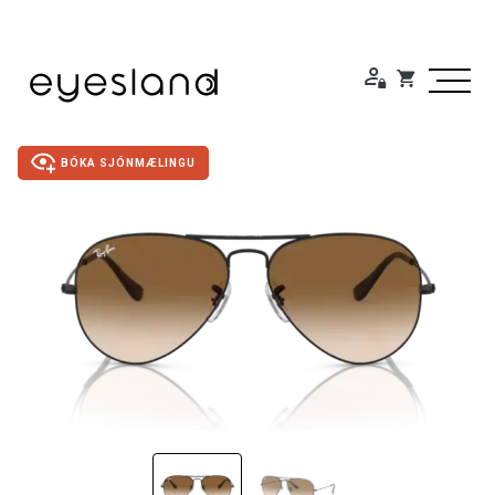
BÓKA SJÓNMÆLINGU
Duty Free
Gleraugu
Sólgleraugu
Útivistargleraugu
Skjá- lesgleraugu