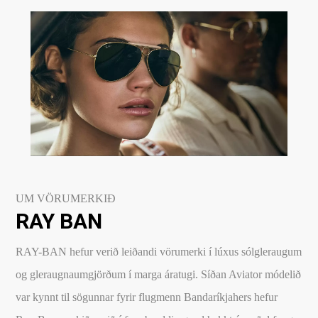
UM VÖRUMERKIÐ
RAY BAN
RAY-BAN hefur verið leiðandi vörumerki í lúxus sólgleraugum
og gleraugnaumgjörðum í marga áratugi. Síðan Aviator módelið
var kynnt til sögunnar fyrir flugmenn Bandaríkjahers hefur