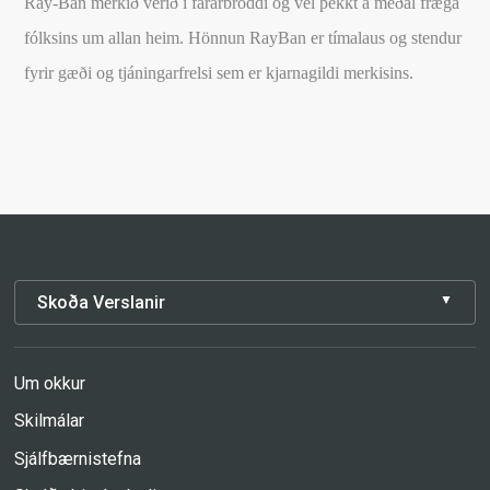
Ray-Ban merkið verið í fararbroddi og vel þekkt á meðal fræga
fólksins um allan heim. Hönnun RayBan er tímalaus og stendur
fyrir gæði og tjáningarfrelsi sem er kjarnagildi merkisins.
Skoða Verslanir
Um okkur
Skilmálar
Sjálfbærnistefna