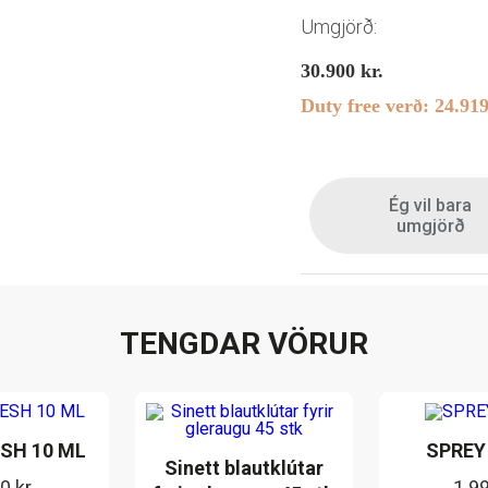
Umgjörð:
30.900
kr.
Duty free verð:
24.91
Ég vil bara
umgjörð
TENGDAR VÖRUR
SH 10 ML
SPREY
Sinett blautklútar
90
kr.
1.9