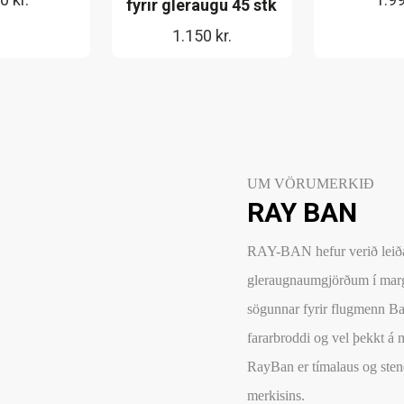
fyrir gleraugu 45 stk
1.150
kr.
UM VÖRUMERKIÐ
RAY BAN
RAY-BAN hefur verið leiða
gleraugnaumgjörðum í marga
sögunnar fyrir flugmenn Ba
fararbroddi og vel þekkt á
RayBan er tímalaus og stend
merkisins.