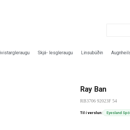
ivistargleraugu
Skjá- lesgleraugu
Linsubúðin
Augnheil
Ray Ban
RB3706 92023F 54
Til í verslun:
Eyesland Spö