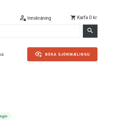
Karfa
0 kr.
Innskráning
sa
BÓKA SJÓNMÆLINGU
ngin