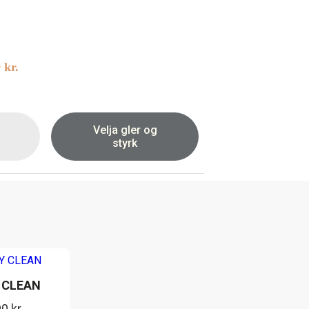
9
kr.
Velja gler og
styrk
 CLEAN
90
kr.