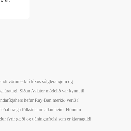
ndi vörumerki í lúxus sólgleraugum og
 áratugi. Síðan Aviator módelið var kynnt til
ndaríkjahers hefur Ray-Ban merkið verið í
 meðal fræga fólksins um allan heim. Hönnun
ur fyrir gæði og tjáningarfrelsi sem er kjarnagildi