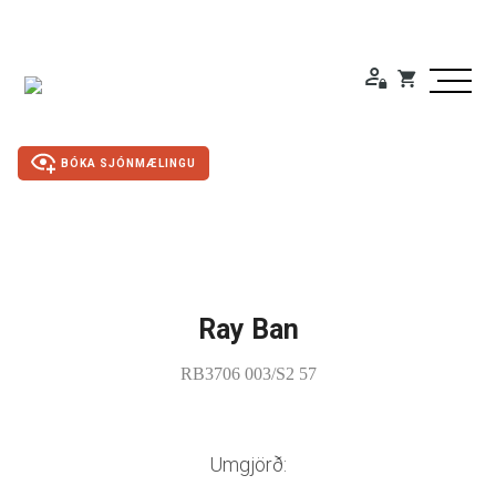
BÓKA SJÓNMÆLINGU
Duty Free
Gleraugu
Ray Ban
RB3706 003/S2 57
Sólgleraugu
Útivistargleraugu
Umgjörð:
Skjá- lesgleraugu