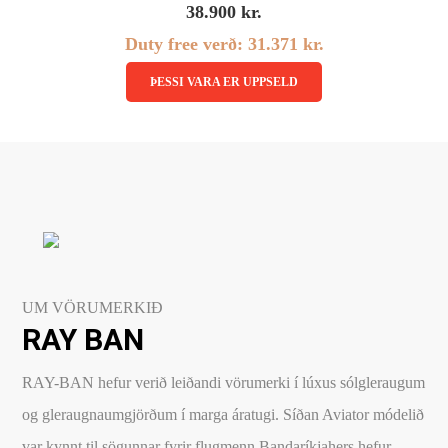
38.900
kr.
Duty free verð:
31.371
kr.
Linsubúðin
Dagslinsur
ÞESSI VARA ER UPPSELD
Augnheilsa
Hálfsmánaðarlinsur
Augnmeðferðir
Mánaðarlinsur
Augndropar/gervitár
Linsuvökvi
Augnhvílur
Gleraugnaklútar og sprey
Linsuvökvi
Stækkunargler
UM VÖRUMERKIÐ
Vítamín
RAY BAN
RAY-BAN hefur verið leiðandi vörumerki í lúxus sólgleraugum
og gleraugnaumgjörðum í marga áratugi. Síðan Aviator módelið
var kynnt til sögunnar fyrir flugmenn Bandaríkjahers hefur