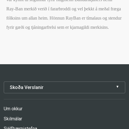
Ray-Ban merkið verið í fararbroddi og vel þekkt á meðal fræga
fólksins um allan heim. Hönnun RayBan er tímalaus og stendur
fyrir gæði og tjáningarfrelsi sem er kjarnagildi merkisins.
Skoða Verslanir
Um okkur
Skilmálar
Sjálfbærnistefna