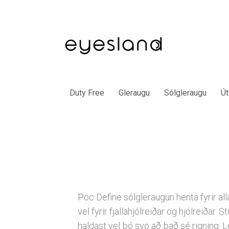
Duty Free
Gleraugu
Sólgleraugu
Út
Poc Define sólgleraugun henta fyrir all
vel fyrir fjallahjólreiðar og hjólreiðar. 
haldast vel þó svo að það sé rigning. L