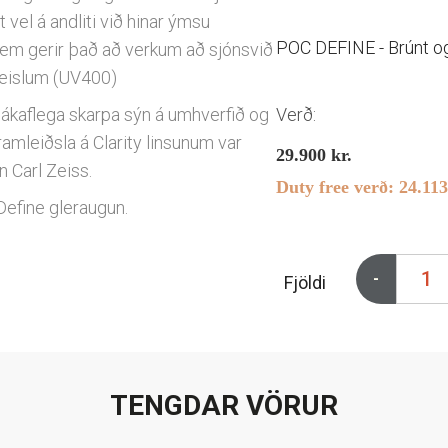
 vel á andliti við hinar ýmsu
POC DEFINE - Brúnt og 
sem gerir það að verkum að sjónsvið
geislum (UV400)
 ákaflega skarpa sýn á umhverfið og
Verð:
ramleiðsla á Clarity linsunum var
29.900
kr.
n Carl Zeiss.
Duty free verð:
24.11
Define gleraugun.
-
Fjöldi
TENGDAR VÖRUR