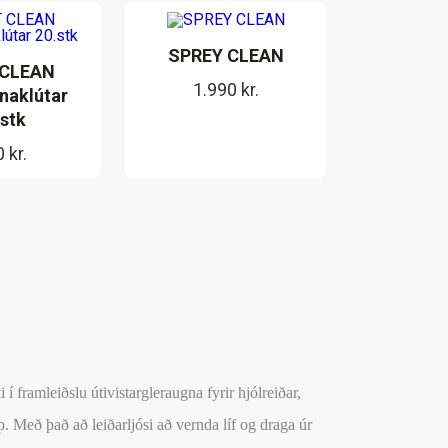
SPREY CLEAN
 CLEAN
1.990
kr.
naklútar
.stk
0
kr.
 í framleiðslu útivistargleraugna fyrir hjólreiðar,
p. Með það að leiðarljósi að vernda líf og draga úr