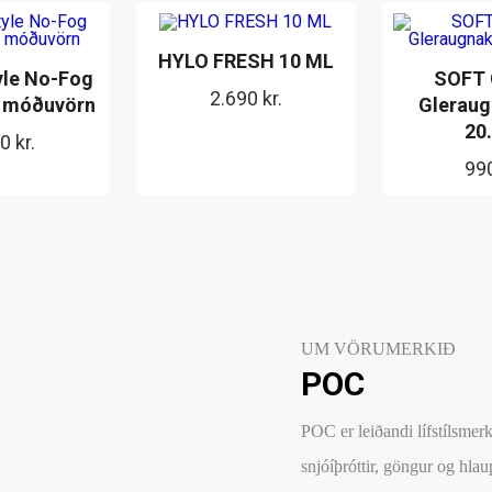
HYLO FRESH 10 ML
yle No-Fog
SOFT
2.690
kr.
 móðuvörn
Gleraug
20
90
kr.
99
UM VÖRUMERKIÐ
POC
POC er leiðandi lífstílsmerki
snjóíþróttir, göngur og hlau