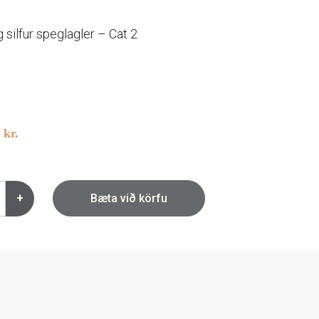
silfur speglagler – Cat 2
3
kr.
+
Bæta við körfu