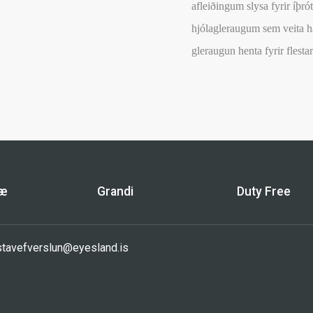
afleiðingum slysa fyrir íþr
hjólagleraugum sem veita h
gleraugun henta fyrir flest
bæ
Grandi
Duty Free
sta
vefverslun@eyesland.is