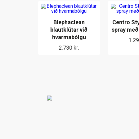
Blephaclean
Centro St
blautklútar við
spray með
hvarmabólgu
1.2
2.730
kr.