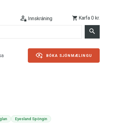
Karfa
0 kr.
Innskráning
sa
BÓKA SJÓNMÆLINGU
glan
Eyesland Spöngin