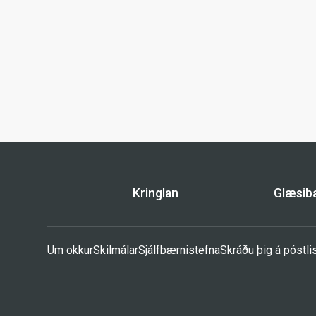
Kringlan
Glæsi
Um okkur
Skilmálar
Sjálfbærnistefna
Skráðu þig á póstli