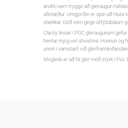
andliti sem tryggir að gleraugun haldast
aðstæður. Umgjörðin er opin að hluta 
stækkar. Góð vörn gegn útfjólubláum 
Clarity linsan í POC gleraugunum gefur
hentar mjög vel útivistina. Hönnun og f
unnin í samstarfi við glerframleiðandan
Mögleiki er að fá gler með styrk í Poc 