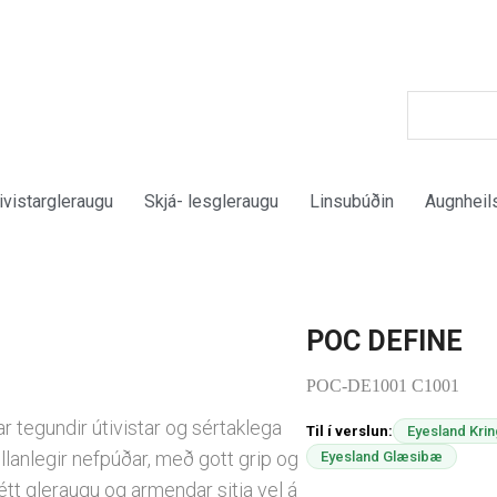
ivistargleraugu
Skjá- lesgleraugu
Linsubúðin
Augnheil
POC DEFINE
POC-DE1001 C1001
ar tegundir útivistar og sértaklega
Til í verslun:
Eyesland Krin
Stillanlegir nefpúðar, með gott grip og
Eyesland Glæsibæ
étt gleraugu og armendar sitja vel á