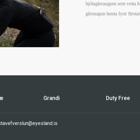
hjólagleraugum sem veita h
gleraugun henta fyrir flest
bæ
Grandi
Duty Free
sta
vefverslun@eyesland.is