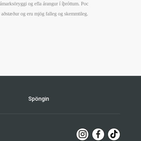
ámarksöryggi og efla árangur í íþróttum. Poc
ar aðstæður og eru mjög falleg og skemmtileg.
Spöngin