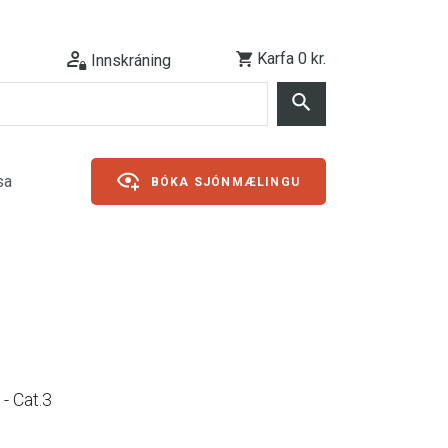
Karfa
0 kr.
Innskráning
sa
BÓKA SJÓNMÆLINGU
- Cat.3