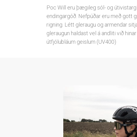
Poc Will eru þægileg sól- og útivistarg
endingargóð. Nefpúðar eru með gott gr
rigning. Létt gleraugu og armendar sitja
gleraugun haldast vel á andliti við hi
útfjólubláum geislum (UV400)