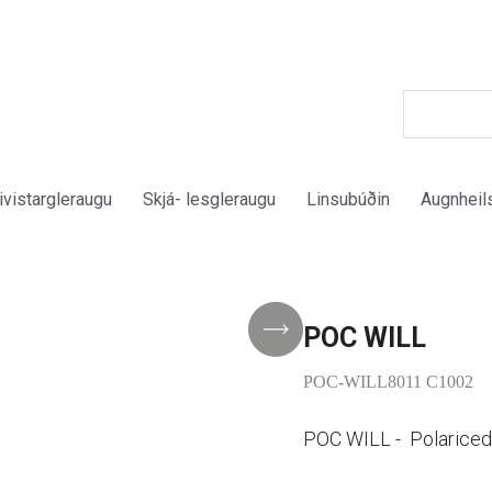
ivistargleraugu
Skjá- lesgleraugu
Linsubúðin
Augnheil
POC WILL
POC-WILL8011 C1002
POC WILL - Polariced 