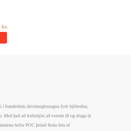
urrent
rice
0
kr.
:
..
2.320 kr..
 í framleiðslu útivistargleraugna fyrir hjólreiðar,
p. Með það að leiðarljósi að vernda líf og draga úr
óttamenn hefur POC þróað flotta línu af