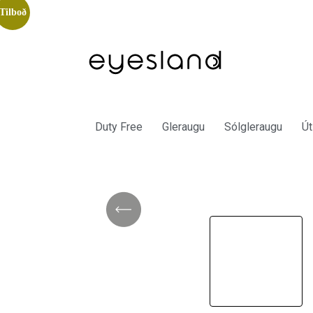
Tilboð
Duty Free
Gleraugu
Sólgleraugu
Út