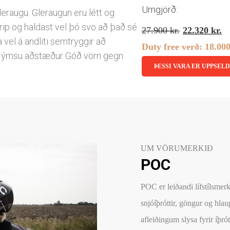
Umgjörð:
leraugu. Gleraugun eru létt og
ip og haldast vel þó svo að það sé
Original
C
27.900
kr.
22.320
kr.
 vel á andliti semtryggir að
price
p
Duty free verð:
18.00
nar ýmsu aðstæður Góð vörn gegn
was:
is
ÞESSI VARA ER UPPSELD
27.900 kr
2
UM VÖRUMERKIÐ
POC
POC er leiðandi lífstílsmerki
snjóíþróttir, göngur og hlau
afleiðingum slysa fyrir íþr