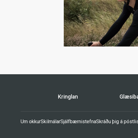
Kringlan
Glæsi
Um okkur
Skilmálar
Sjálfbærnistefna
Skráðu þig á póstli