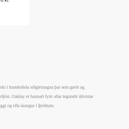
merki í framleiðslu sólgleraugna þar sem gæði og
ljósi. Oaklay er hannað fyrir allar tegundir útivistar
ggi og efla árangur í íþróttum.