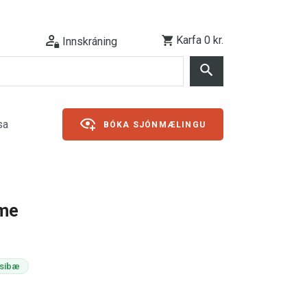
Karfa
0 kr.
Innskráning
sa
BÓKA SJÓNMÆLINGU
ime
æsibæ