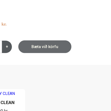
5
kr.
+
Bæta við körfu
 CLEAN
90
kr.