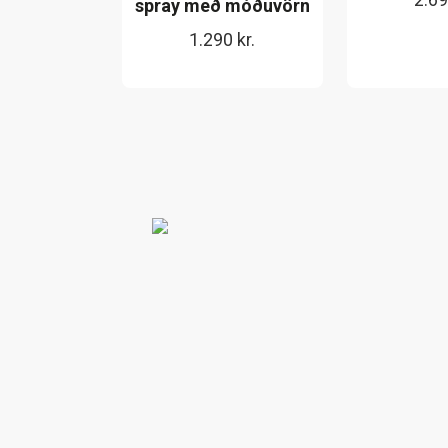
spray með móðuvörn
1.290
kr.