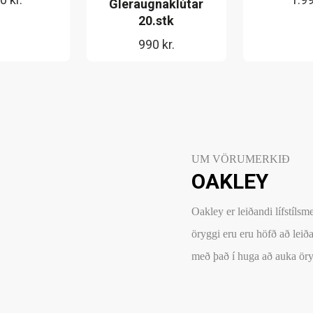
Gleraugnaklútar
20.stk
990
kr.
UM VÖRUMERKIÐ
OAKLEY
Oakley er leiðandi lífstíls
öryggi eru eru höfð að leiðar
með það í huga að auka öry