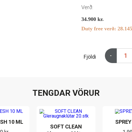
Verð:
34.900
kr.
Duty free verð:
28.14
-
Fjöldi
TENGDAR VÖRUR
SH 10 ML
SPREY
SOFT CLEAN
90
kr.
1.9