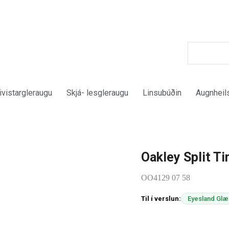
ivistargleraugu
Skjá- lesgleraugu
Linsubúðin
Augnheil
Oakley Split T
OO4129 07 58
Til í verslun:
Eyesland Gl