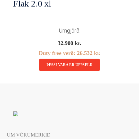
Flak 2.0 xl
Linsubúðin
Dagslinsur
Augnheilsa
Umgjörð:
Hálfsmánaðarlinsur
Augnmeðferðir
Mánaðarlinsur
32.900
kr.
Augndropar/gervitár
Linsuvökvi
Duty free verð:
26.532
kr.
Augnhvílur
ÞESSI VARA ER UPPSELD
Gleraugnaklútar og sprey
Linsuvökvi
Stækkunargler
Vítamín
UM VÖRUMERKIÐ