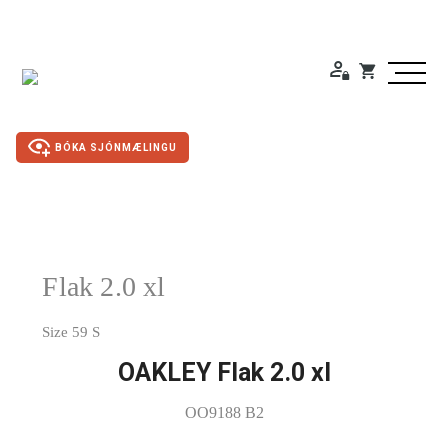
BÓKA SJÓNMÆLINGU
Duty Free
Flak 2.0 xl
Gleraugu
Size 59 S
Sólgleraugu
OAKLEY Flak 2.0 xl
Útivistargleraugu
OO9188 B2
Skjá- lesgleraugu