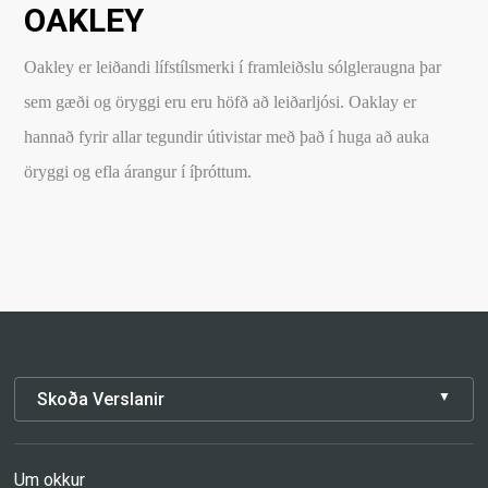
OAKLEY
Oakley er leiðandi lífstílsmerki í framleiðslu sólgleraugna þar
sem gæði og öryggi eru eru höfð að leiðarljósi. Oaklay er
hannað fyrir allar tegundir útivistar með það í huga að auka
öryggi og efla árangur í íþróttum.
Skoða Verslanir
Um okkur