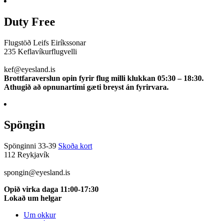
Duty Free
Flugstöð Leifs Eiríkssonar
235 Keflavíkurflugvelli
510 0113
kef@eyesland.is
Brottfaraverslun opin fyrir flug milli klukkan 05:30 – 18:30.
Athugið að opnunartími gæti breyst án fyrirvara.
Spöngin
Spönginni 33-39
Skoða kort
112 Reykjavík
5100115
spongin@eyesland.is
Opið virka daga 11:00-17:30
Lokað um helgar
Um okkur