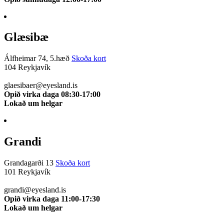
Glæsibæ
Álfheimar 74, 5.hæð
Skoða kort
104 Reykjavík
510 0111
glaesibaer@eyesland.is
Opið virka daga 08:30-17:00
Lokað um helgar
Grandi
Grandagarði 13
Skoða kort
101 Reykjavík
510 0112
grandi@eyesland.is
Opið virka daga 11:00-17:30
Lokað um helgar