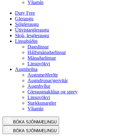
Vítamín
Duty Free
Gleraugu
Sólgleraugu
Útivistargleraugu
Skjá- lesgleraugu
Linsubúðin
Dagslinsur
Hálfsmánaðarlinsur
Mánaðarlinsur
Linsuvökvi
Augnheilsa
Augnmeðferðir
Augndropar/gervitár
Augnhvílur
Gleraugnaklútar og sprey
Linsuvökvi
Stækkunargler
Vítamín
BÓKA SJÓNMÆLINGU
BÓKA SJÓNMÆLINGU