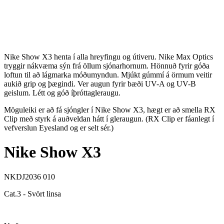
Nike Show X3 henta í alla hreyfingu og útiveru. Nike Max Optics
tryggir nákvæma sýn frá öllum sjónarhornum. Hönnuð fyrir góða
loftun til að lágmarka móðumyndun. Mjúkt gúmmí á örmum veitir
aukið grip og þægindi. Ver augun fyrir bæði UV-A og UV-B
geislum. Létt og góð íþróttagleraugu.
Möguleiki er að fá sjóngler í Nike Show X3, hægt er að smella RX
Clip með styrk á auðveldan hátt í gleraugun. (RX Clip er fáanlegt í
vefverslun Eyesland og er selt sér.)
Nike Show X3
NKDJ2036 010
Cat.3 - Svört linsa