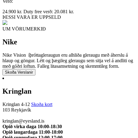
Verð:
24.900
kr.
Duty free verð:
20.081
kr.
ÞESSI VARA ER UPPSELD
UM VÖRUMERKIÐ
Nike
Nike Vision íþróttagleraugun eru alhliða gleraugu með áherslu á
hlaup og göngur. Létt og þægileg gleraugu sem sitja vel á andliti og
með góðri loftun. Falleg litasamsetning og skemmtileg form.
Skoða Verslanir
Kringlan
Kringlan 4-12
Skoða kort
103 Reykjavík
510 0114
kringlan@eyesland.is
Opið virka daga 10:00-18:30
Opið laugardaga 11:00-18:00
Opið sunnudaga 12:00-17:00