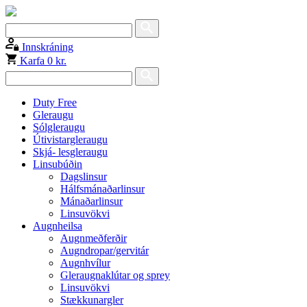
Innskráning
Karfa
0 kr.
Duty Free
Gleraugu
Sólgleraugu
Útivistargleraugu
Skjá- lesgleraugu
Linsubúðin
Dagslinsur
Hálfsmánaðarlinsur
Mánaðarlinsur
Linsuvökvi
Augnheilsa
Augnmeðferðir
Augndropar/gervitár
Augnhvílur
Gleraugnaklútar og sprey
Linsuvökvi
Stækkunargler