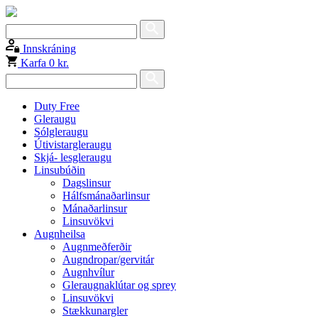
Innskráning
Karfa
0 kr.
Duty Free
Gleraugu
Sólgleraugu
Útivistargleraugu
Skjá- lesgleraugu
Linsubúðin
Dagslinsur
Hálfsmánaðarlinsur
Mánaðarlinsur
Linsuvökvi
Augnheilsa
Augnmeðferðir
Augndropar/gervitár
Augnhvílur
Gleraugnaklútar og sprey
Linsuvökvi
Stækkunargler