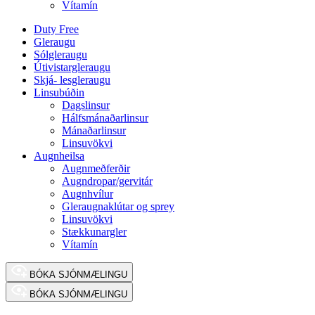
Vítamín
Duty Free
Gleraugu
Sólgleraugu
Útivistargleraugu
Skjá- lesgleraugu
Linsubúðin
Dagslinsur
Hálfsmánaðarlinsur
Mánaðarlinsur
Linsuvökvi
Augnheilsa
Augnmeðferðir
Augndropar/gervitár
Augnhvílur
Gleraugnaklútar og sprey
Linsuvökvi
Stækkunargler
Vítamín
BÓKA SJÓNMÆLINGU
BÓKA SJÓNMÆLINGU