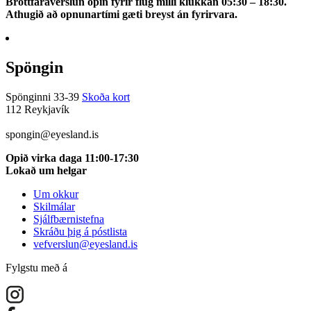
Brottfaraverslun opin fyrir flug milli klukkan 05:30 – 18:30.
Athugið að opnunartími gæti breyst án fyrirvara.
Spöngin
Spönginni 33-39
Skoða kort
112 Reykjavík
5100115
spongin@eyesland.is
Opið virka daga 11:00-17:30
Lokað um helgar
Um okkur
Skilmálar
Sjálfbærnistefna
Skráðu þig á póstlista
vefverslun@eyesland.is
Fylgstu með á