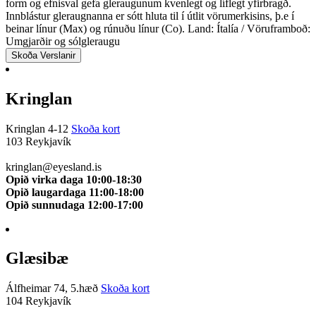
form og efnisval gefa gleraugunum kvenlegt og líflegt yfirbragð.
Innblástur gleraugnanna er sótt hluta til í útlit vörumerkisins, þ.e í
beinar línur (Max) og rúnuðu línur (Co). Land: Ítalía / Vöruframboð:
Umgjarðir og sólgleraugu
Skoða Verslanir
Kringlan
Kringlan 4-12
Skoða kort
103 Reykjavík
510 0114
kringlan@eyesland.is
Opið virka daga 10:00-18:30
Opið laugardaga 11:00-18:00
Opið sunnudaga 12:00-17:00
Glæsibæ
Álfheimar 74, 5.hæð
Skoða kort
104 Reykjavík
510 0111