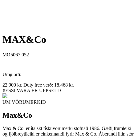
MAX&Co
MO5067 052
Umgjörð:
22.900
kr.
Duty free verð:
18.468
kr.
ÞESSI VARA ER UPPSELD
UM VÖRUMERKIÐ
Max&Co
Max & Co er ítalskt tískuvörumerki stofnað 1986. Gæði,frumleiki
og fjölbreytileiki er einkennandi fyrir Max & Co. Áberandi litir, stór