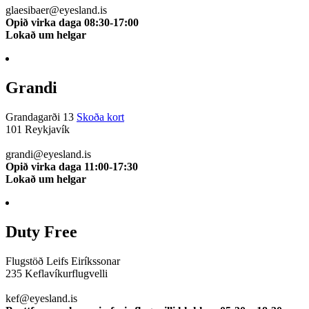
glaesibaer@eyesland.is
Opið virka daga 08:30-17:00
Lokað um helgar
Grandi
Grandagarði 13
Skoða kort
101 Reykjavík
510 0112
grandi@eyesland.is
Opið virka daga 11:00-17:30
Lokað um helgar
Duty Free
Flugstöð Leifs Eiríkssonar
235 Keflavíkurflugvelli
510 0113
kef@eyesland.is