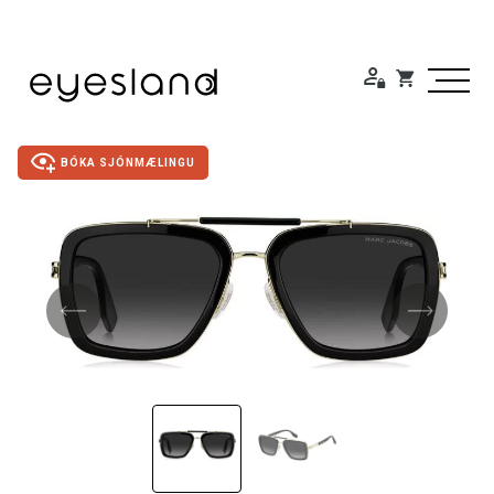
BÓKA SJÓNMÆLINGU
Duty Free
Gleraugu
Sólgleraugu
Útivistargleraugu
Skjá- lesgleraugu