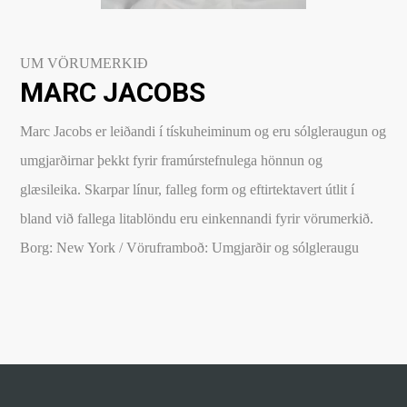
UM VÖRUMERKIÐ
MARC JACOBS
Marc Jacobs er leiðandi í tískuheiminum og eru sólgleraugun og
umgjarðirnar þekkt fyrir framúrstefnulega hönnun og
glæsileika. Skarpar línur, falleg form og eftirtektavert útlit í
bland við fallega litablöndu eru einkennandi fyrir vörumerkið.
Borg: New York / Vöruframboð: Umgjarðir og sólgleraugu