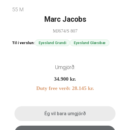
55 M
Linsubúðin
Marc Jacobs
Dagslinsur
Augnheilsa
Hálfsmánaðarlinsur
MJ674/S 807
Augnmeðferðir
Mánaðarlinsur
Til í verslun:
Eyesland Grandi
Eyesland Glæsibæ
Augndropar/gervitár
Linsuvökvi
Augnhvílur
Gleraugnaklútar og sprey
Umgjörð:
Linsuvökvi
34.900
kr.
Stækkunargler
Duty free verð:
28.145
kr.
Vítamín
Ég vil bara umgjörð