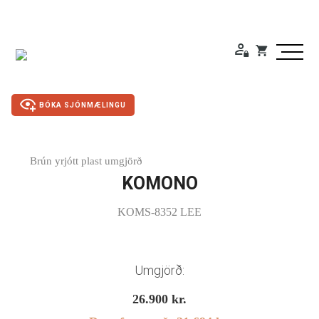
BÓKA SJÓNMÆLINGU
Brún yrjótt plast umgjörð
Duty Free
KOMONO
Gleraugu
KOMS-8352 LEE
Sólgleraugu
Umgjörð:
Útivistargleraugu
26.900
kr.
Skjá- lesgleraugu