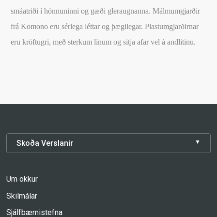
smáatriði í hönnuninni og gæði gleraugnanna. Málmumgjarðir
frá Komono eru sérlega léttar og þægilegar. Plastumgjarðirnar
eru kröftugri, með sterkum línum og sitja afar vel á andlitinu.
Skoða Verslanir
Um okkur
Skilmálar
Sjálfbærnistefna