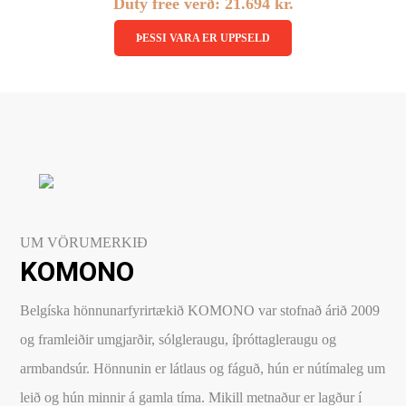
Duty free verð:
21.694
kr.
Linsubúðin
ÞESSI VARA ER UPPSELD
Dagslinsur
Augnheilsa
Hálfsmánaðarlinsur
Augnmeðferðir
Mánaðarlinsur
Augndropar/gervitár
Linsuvökvi
Augnhvílur
Gleraugnaklútar og sprey
Linsuvökvi
UM VÖRUMERKIÐ
Stækkunargler
KOMONO
Vítamín
Belgíska hönnunarfyrirtækið KOMONO var stofnað árið 2009
og framleiðir umgjarðir, sólgleraugu, íþróttagleraugu og
armbandsúr. Hönnunin er látlaus og fáguð, hún er nútímaleg um
leið og hún minnir á gamla tíma. Mikill metnaður er lagður í