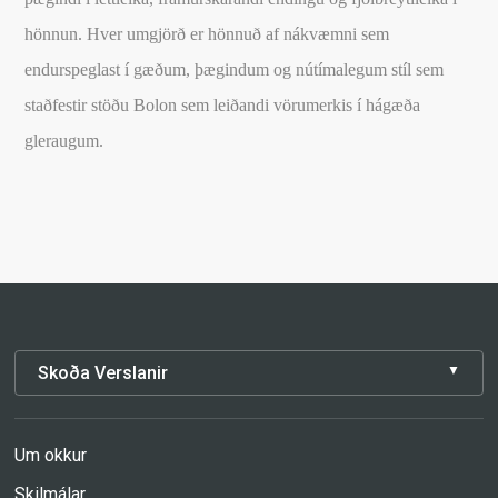
hönnun. Hver umgjörð er hönnuð af nákvæmni sem
endurspeglast í gæðum, þægindum og nútímalegum stíl sem
staðfestir stöðu Bolon sem leiðandi vörumerkis í hágæða
gleraugum.
Skoða Verslanir
Um okkur
Skilmálar