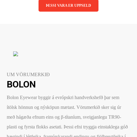
ÞESSI VARA ER UPPSELD
Linsubúðin
Dagslinsur
Augnheilsa
Hálfsmánaðarlinsur
Augnmeðferðir
Mánaðarlinsur
Augndropar/gervitár
Linsuvökvi
Augnhvílur
Gleraugnaklútar og sprey
UM VÖRUMERKIÐ
Linsuvökvi
BOLON
Stækkunargler
Vítamín
Bolon Eyewear byggir á evrópskri handverkshefð þar sem
ítölsk hönnun og nýsköpun mætast. Vörumerkið sker sig úr
með hágæða efnum eins og β-títaníum, sveigjanlegu TR90-
plasti og fyrsta flokks asetati. Þessi efni tryggja einstaklega góð
þægindi í léttleika, framúrskarandi endingu og fjölbreytileika í