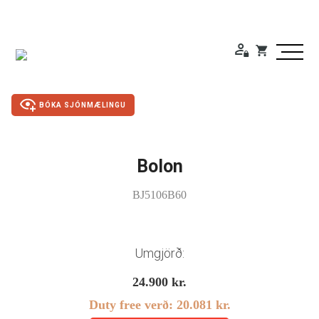
BÓKA SJÓNMÆLINGU
Bolon
Duty Free
BJ5106B60
Gleraugu
Sólgleraugu
Umgjörð:
Útivistargleraugu
24.900
kr.
Duty free verð:
20.081
kr.
Skjá- lesgleraugu