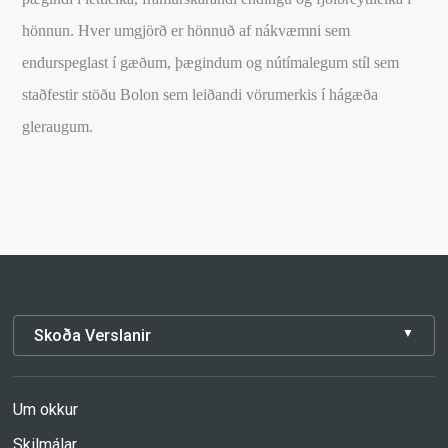
hönnun. Hver umgjörð er hönnuð af nákvæmni sem
endurspeglast í gæðum, þægindum og nútímalegum stíl sem
staðfestir stöðu Bolon sem leiðandi vörumerkis í hágæða
gleraugum.
Skoða Verslanir
Um okkur
Skilmálar