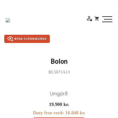
BÓKA SJÓNMÆLINGU
Bolon
Duty Free
BL5071A13
Gleraugu
Sólgleraugu
Umgjörð:
Útivistargleraugu
19.900
kr.
Duty free verð:
16.048
kr.
Skjá- lesgleraugu