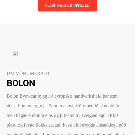
ÞESSI VARA ER UPPSELD
Linsubúðin
Dagslinsur
Augnheilsa
Hálfsmánaðarlinsur
Augnmeðferðir
Mánaðarlinsur
Augndropar/gervitár
Linsuvökvi
Augnhvílur
Gleraugnaklútar og sprey
UM VÖRUMERKIÐ
Linsuvökvi
BOLON
Stækkunargler
Vítamín
Bolon Eyewear byggir á evrópskri handverkshefð þar sem
ítölsk hönnun og nýsköpun mætast. Vörumerkið sker sig úr
með hágæða efnum eins og β-títaníum, sveigjanlegu TR90-
plasti og fyrsta flokks asetati. Þessi efni tryggja einstaklega góð
þægindi í léttleika, framúrskarandi endingu og fjölbreytileika í