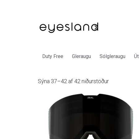
Duty Free
Gleraugu
Sólgleraugu
Út
Sorted
Sýna 37–42 af 42 niðurstöður
by
latest