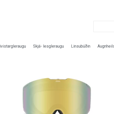
ivistargleraugu
Skjá- lesgleraugu
Linsubúðin
Augnheil