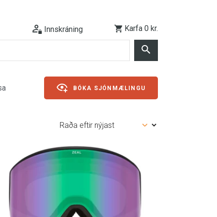
Karfa
0 kr.
Innskráning
sa
BÓKA SJÓNMÆLINGU