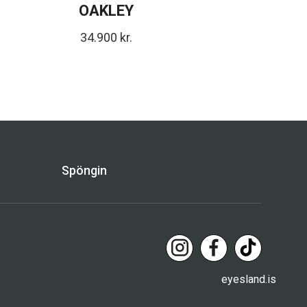
OAKLEY
34.900
kr.
Spöngin
eyesland.is