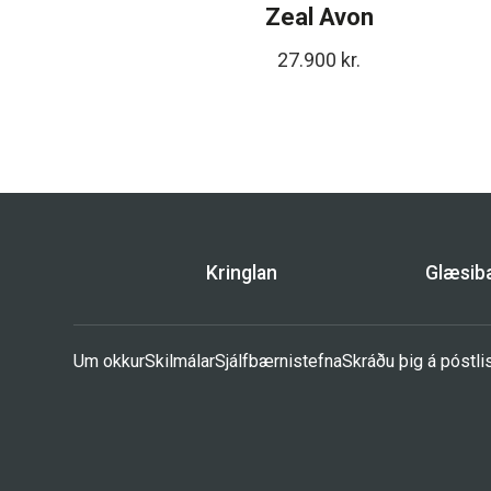
Zeal Avon
27.900
kr.
Kringlan
Glæsi
Um okkur
Skilmálar
Sjálfbærnistefna
Skráðu þig á póstli