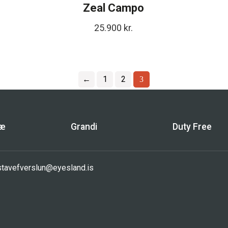
Zeal Campo
25.900
kr.
←
1
2
3
bæ
Grandi
Duty Free
sta
vefverslun@eyesland.is