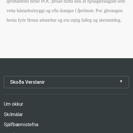
íþróttamenn hefur POC þróað flotta línu af hjólagleraugum sem
veita hámarksöryggi og efla árangur í íþróttum. Poc gleraugun
henta fyrir flestar aðstæður og eru mjög falleg og skemmtileg.
Skoða Verslanir
Um okkur
Skilmálar
Sjálfbærnistefna