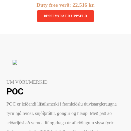
price
price
Duty free verð:
22.516
kr.
was:
is:
ÞESSI VARA ER UPPSELD
34.900 kr..
27.920 kr..
UM VÖRUMERKIÐ
POC
POC er leiðandi lífstílsmerki í framleiðslu útivistargleraugna
fyrir hjólreiðar, snjóíþróttir, göngur og hlaup. Með það að
leiðarljósi að vernda líf og draga úr afleiðingum slysa fyrir