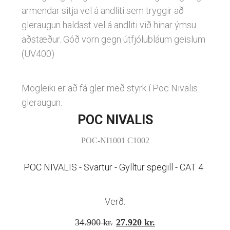
armendar sitja vel á andliti sem tryggir að
Linsubúðin
gleraugun haldast vel á andliti við hinar ýmsu
Dagslinsur
aðstæður. Góð vörn gegn útfjólubláum geislum
Augnheilsa
Hálfsmánaðarlinsur
(UV400)
Augnmeðferðir
Mánaðarlinsur
Augndropar/gervitár
Linsuvökvi
Mögleiki er að fá gler með styrk í Poc Nivalis
Augnhvílur
gleraugun.
Gleraugnaklútar og sprey
POC NIVALIS
Linsuvökvi
POC-NI1001 C1002
Stækkunargler
Vítamín
POC NIVALIS - Svartur - Gylltur spegill - CAT 4
Verð:
Original
Current
34.900
kr.
27.920
kr.