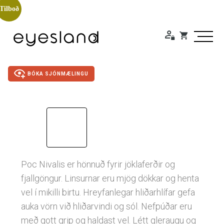
Tilboð
BÓKA SJÓNMÆLINGU
Duty Free
Gleraugu
Poc Nivalis er hönnuð fyrir jöklaferðir og
Sólgleraugu
fjallgöngur. Linsurnar eru mjög dökkar og henta
vel í mikilli birtu. Hreyfanlegar hliðarhlífar gefa
Útivistargleraugu
auka vörn við hliðarvindi og sól. Nefpúðar eru
með gott grip og haldast vel. Létt gleraugu og
Skjá- lesgleraugu